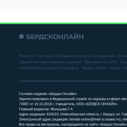
Новости
Контакты
Пользовательское соглашение
Поли
обработки персональных данных
Реклама на сайте
Кар
избирательных округов Бердска
Яндекс поиск
Карта са
Сетевое издание «Бердск Онлайн»
Зарегистрировано в Федеральной службе по надзору в сфере св
73887 от 19.10.2018 г. Учредитель: ООО «БЕРДСК ОНЛАЙН»
Главный редактор: Жильцова Г.А.
Адрес редакции: 633010, Новосибирская область, г. Бердск, ул. Горь
Электронный адрес редакции: berdsk-online@mail.ru (новости), re
Все права на материалы, находящиеся на сайте «Бердск Онлайн»,