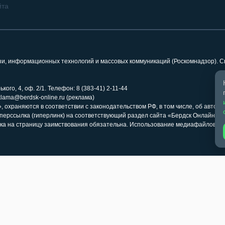
йта
язи, информационных технологий и массовых коммуникаций (Роскомнадзор). 
кого, 4, оф. 2/1. Телефон: 8 (383-41) 2-11-44
klama@berdsk-online.ru (реклама)
 охраняются в соответствии с законодательством РФ, в том числе, об авторс
иперссылка (гиперлинк) на соответствующий раздел сайта «Бердск Онлайн» 
ка на страницу заимствования обязательна. Использование медиафайлов ра