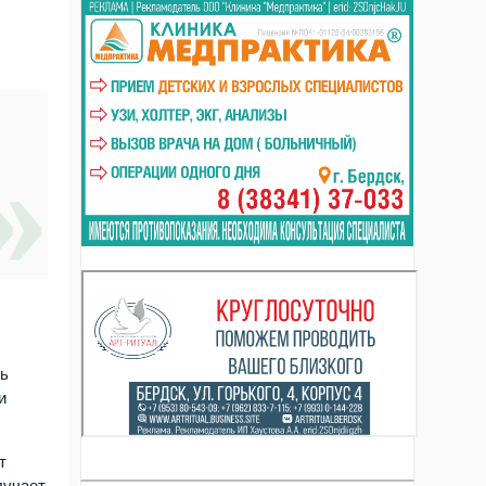
ть
и
т
лучает