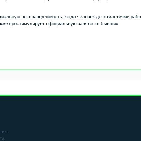
циальную несправедливость, когда человек десятилетиями рабо
также простимулирует официальную занятость бывших
тика
та