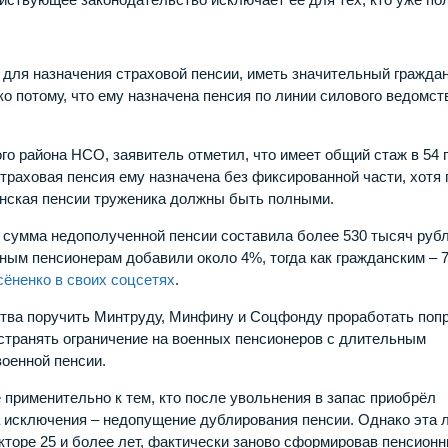
для назначения страховой пенсии, иметь значительный гражда
о потому, что ему назначена пенсия по линии силового ведомств
о района НСО, заявитель отметил, что имеет общий стаж в 54 
страховая пенсия ему назначена без фиксированной части, хотя 
анская пенсии труженика должны быть полными.
ы сумма недополученной пенсии составила более 530 тысяч рубл
нным пенсионерам добавили около 4%, тогда как гражданским – 
сёненко в своих соцсетях
.
тва поручить Минтруду, Минфину и Соцфонду проработать поп
остранять ограничение на военных пенсионеров с длительным
военной пенсии.
 применительно к тем, кто после увольнения в запас приобрёл
 исключения – недопущение дублирования пенсии. Однако эта 
кторе 25 и более лет, фактически заново сформировав пенсион