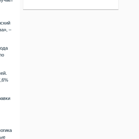
нский
а», –
года
по
ей.
7,6%
равки
логика
ные