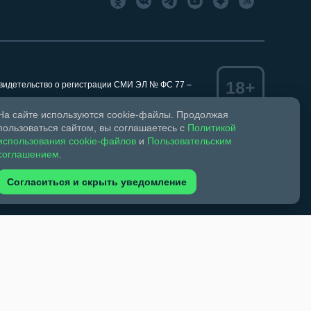
18+
Свидетельство о регистрации СМИ ЭЛ № ФС 77 –
На сайте используются cookie-файлы. Продолжая
пользоваться сайтом, вы соглашаетесь с
Политикой
использования cookie-файлов
и
Пользовательским
ком праве и смежных правах.
соглашением
.
обязательна. Запрещается перепечатка более 30%
зрешено при указании автора фото и ссылки на
Согласиться и скрыть уведомление