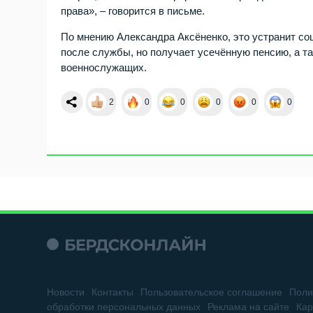
права», – говорится в письме.
По мнению Александра Аксёненко, это устранит со
после службы, но получает усечённую пенсию, а 
военнослужащих.
2
0
0
0
0
0
Новости
Контакты
Пользовательское соглашение
Поли
обработки персональных данных
Реклама на сайте
Кар