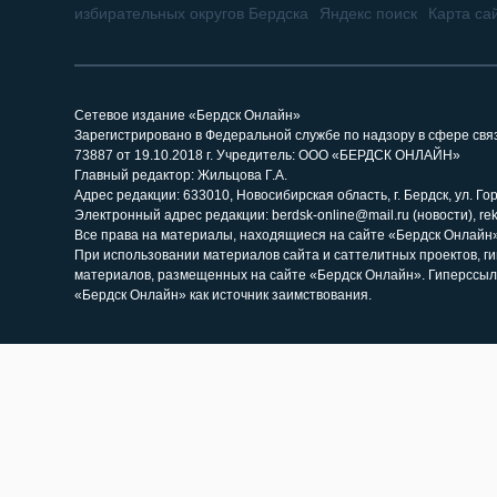
избирательных округов Бердска
Яндекс поиск
Карта са
Сетевое издание «Бердск Онлайн»
Зарегистрировано в Федеральной службе по надзору в сфере св
73887 от 19.10.2018 г. Учредитель: ООО «БЕРДСК ОНЛАЙН»
Главный редактор: Жильцова Г.А.
Адрес редакции: 633010, Новосибирская область, г. Бердск, ул. Горь
Электронный адрес редакции: berdsk-online@mail.ru (новости), re
Все права на материалы, находящиеся на сайте «Бердск Онлайн»,
При использовании материалов сайта и саттелитных проектов, г
материалов, размещенных на сайте «Бердск Онлайн». Гиперссыл
«Бердск Онлайн» как источник заимствования.