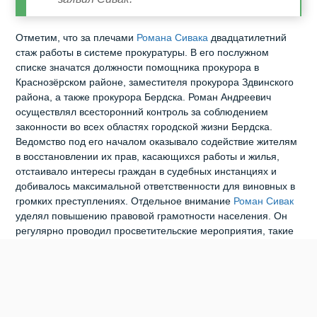
Отметим, что за плечами
Романа Сивака
двадцатилетний
стаж работы в системе прокуратуры. В его послужном
списке значатся должности помощника прокурора в
Краснозёрском районе, заместителя прокурора Здвинского
района, а также прокурора Бердска. Роман Андреевич
осуществлял всесторонний контроль за соблюдением
законности во всех областях городской жизни Бердска.
Ведомство под его началом оказывало содействие жителям
в восстановлении их прав, касающихся работы и жилья,
отстаивало интересы граждан в судебных инстанциях и
добивалось максимальной ответственности для виновных в
громких преступлениях. Отдельное внимание
Роман Сивак
уделял повышению правовой грамотности населения. Он
регулярно проводил просветительские мероприятия, такие
как открытые уроки для школьников и лекции для студентов
колледжей.
0
0
0
0
0
0