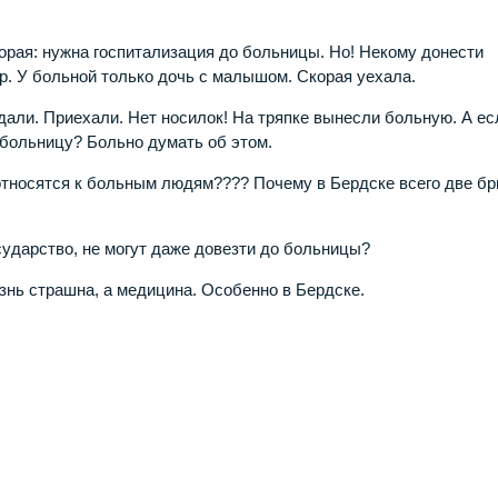
скорая: нужна госпитализация до больницы. Но! Некому донести
. У больной только дочь с малышом. Скорая уехала.
дали. Приехали. Нет носилок! На тряпке вынесли больную. А ес
 больницу? Больно думать об этом.
 относятся к больным людям???? Почему в Бердске всего две б
сударство, не могут даже довезти до больницы?
нь страшна, а медицина. Особенно в Бердске.