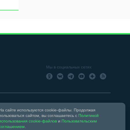
Мы в социальных сетях
На сайте используются cookie-файлы. Продолжая
18+
Свидетельство о регистрации СМИ ЭЛ № ФС 77 –
пользоваться сайтом, вы соглашаетесь с
Политикой
использования cookie-файлов
и
Пользовательским
соглашением
.