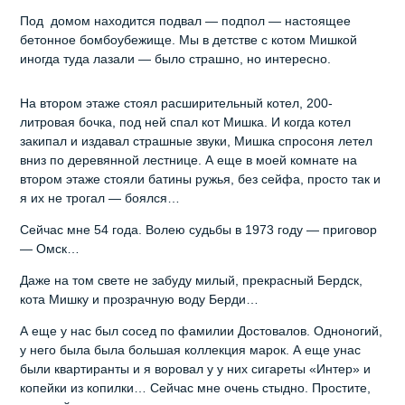
Под домом находится подвал — подпол — настоящее
бетонное бомбоубежище. Мы в детстве с котом Мишкой
иногда туда лазали — было страшно, но интересно.
На втором этаже стоял расширительный котел, 200-
литровая бочка, под ней спал кот Мишка. И когда котел
закипал и издавал страшные звуки, Мишка спросоня летел
вниз по деревянной лестнице. А еще в моей комнате на
втором этаже стояли батины ружья, без сейфа, просто так и
я их не трогал — боялся…
Сейчас мне 54 года. Волею судьбы в 1973 году — приговор
— Омск…
Даже на том свете не забуду милый, прекрасный Бердск,
кота Мишку и прозрачную воду Берди…
А еще у нас был сосед по фамилии Достовалов. Одноногий,
у него была была большая коллекция марок. А еще унас
были квартиранты и я воровал у у них сигареты «Интер» и
копейки из копилки… Сейчас мне очень стыдно. Простите,