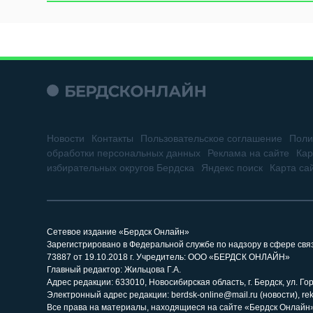
Новости
Контакты
Пользовательское соглашение
Поли
обработки персональных данных
Реклама на сайте
Кар
избирательных округов Бердска
Яндекс поиск
Карта са
Сетевое издание «Бердск Онлайн»
Зарегистрировано в Федеральной службе по надзору в сфере св
73887 от 19.10.2018 г. Учредитель: ООО «БЕРДСК ОНЛАЙН»
Главный редактор: Жильцова Г.А.
Адрес редакции: 633010, Новосибирская область, г. Бердск, ул. Горь
Электронный адрес редакции: berdsk-online@mail.ru (новости), re
Все права на материалы, находящиеся на сайте «Бердск Онлайн»,