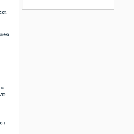
ск».
оккею
т —
по
л»,
ион