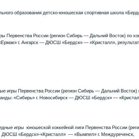
ьного образования детско-юношеская спортивная школа «Берд
гры Первенства России (регион Сибирь — Дальний Восток) по х
 «Ермак» г. Ангарск — ДЮСШ «Бердск» — «Кристалл», результа
ные игры Первенства России (регион Сибирь — Дальний Восток) 
команды: «Сибирь» г. Новосибирск — ДЮСШ «Бердск» — «Кристал
едные игры юношеской хоккейной лиги Первенства России (рег
ы: ДЮСШ «Бердск»-«Кристалл» — «Вымпел» г. Междуреченск,