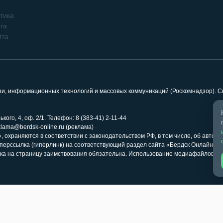
тика
та
йта
язи, информационных технологий и массовых коммуникаций (Роскомнадзор). 
кого, 4, оф. 2/1. Телефон: 8 (383-41) 2-11-44
klama@berdsk-online.ru (реклама)
 охраняются в соответствии с законодательством РФ, в том числе, об авторс
иперссылка (гиперлинк) на соответствующий раздел сайта «Бердск Онлайн» 
ка на страницу заимствования обязательна. Использование медиафайлов ра