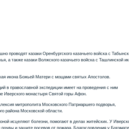
шно проводят казаки Оренбургского казачьего войска с Табынс
я, а также казаки Волжского казачьего войска с Ташлинской и
кая икона Божьей Матери с мощами святых Апостолов.
ий в православной экспедиции имеет на проведения с ним
е Иверского монастыря Святой горы Афон.
Алексия митрополита Московского Патриаршего подворья,
го района Московской области.
ной исцеляют болезни, помогают в делах житейских. У Иверск
почвы и защите посевов от пожара. Благословления у Богомат