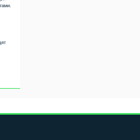
гами.
дят