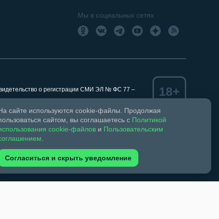
Мы в социальных сетях
18+
Свидетельство о регистрации СМИ ЭЛ № ФС 77 –
На сайте используются cookie-файлы. Продолжая
пользоваться сайтом, вы соглашаетесь с
Политикой
использования cookie-файлов
и
Пользовательским
ком праве и смежных правах.
соглашением
.
обязательна. Запрещается перепечатка более 30%
зрешено при указании автора фото и ссылки на
Согласиться и скрыть уведомление