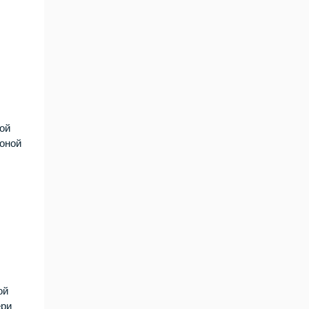
кой
коной
ой
ери