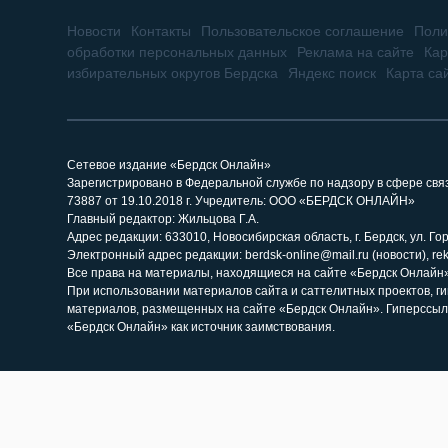
Новости
Контакты
Пользовательское соглашение
Поли
обработки персональных данных
Реклама на сайте
Кар
избирательных округов Бердска
Яндекс поиск
Карта са
Сетевое издание «Бердск Онлайн»
Зарегистрировано в Федеральной службе по надзору в сфере св
73887 от 19.10.2018 г. Учредитель: ООО «БЕРДСК ОНЛАЙН»
Главный редактор: Жильцова Г.А.
Адрес редакции: 633010, Новосибирская область, г. Бердск, ул. Горь
Электронный адрес редакции: berdsk-online@mail.ru (новости), re
Все права на материалы, находящиеся на сайте «Бердск Онлайн»,
При использовании материалов сайта и саттелитных проектов, г
материалов, размещенных на сайте «Бердск Онлайн». Гиперссыл
«Бердск Онлайн» как источник заимствования.