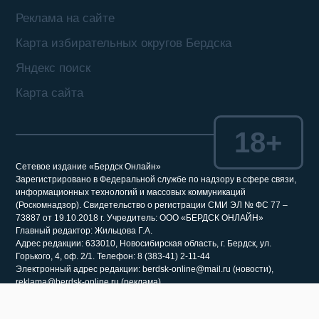
Реклама на сайте
Карта избирательных округов Бердска
Яндекс поиск
Карта сайта
18+
Сетевое издание «Бердск Онлайн»
Зарегистрировано в Федеральной службе по надзору в сфере связи,
информационных технологий и массовых коммуникаций
(Роскомнадзор). Свидетельство о регистрации СМИ ЭЛ № ФС 77 –
73887 от 19.10.2018 г. Учредитель: ООО «БЕРДСК ОНЛАЙН»
Главный редактор: Жильцова Г.А.
Адрес редакции: 633010, Новосибирская область, г. Бердск, ул.
Горького, 4, оф. 2/1. Телефон: 8 (383-41) 2-11-44
Электронный адрес редакции: berdsk-online@mail.ru (новости),
reklama@berdsk-online.ru (реклама)
Все права на материалы, находящиеся на сайте «Бердск Онлайн»,
охраняются в соответствии с законодательством РФ, в том числе, об