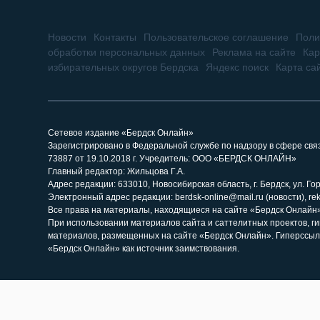
Новости
Контакты
Пользовательское соглашение
Поли
обработки персональных данных
Реклама на сайте
Кар
избирательных округов Бердска
Яндекс поиск
Карта са
Сетевое издание «Бердск Онлайн»
Зарегистрировано в Федеральной службе по надзору в сфере св
73887 от 19.10.2018 г. Учредитель: ООО «БЕРДСК ОНЛАЙН»
Главный редактор: Жильцова Г.А.
Адрес редакции: 633010, Новосибирская область, г. Бердск, ул. Горь
Электронный адрес редакции: berdsk-online@mail.ru (новости), re
Все права на материалы, находящиеся на сайте «Бердск Онлайн»,
При использовании материалов сайта и саттелитных проектов, г
материалов, размещенных на сайте «Бердск Онлайн». Гиперссыл
«Бердск Онлайн» как источник заимствования.