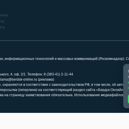
тика
та
йта
язи, информационных технологий и массовых коммуникаций (Роскомнадзор). 
кого, 4, оф. 2/1. Телефон: 8 (383-41) 2-11-44
klama@berdsk-online.ru (реклама)
 охраняются в соответствии с законодательством РФ, в том числе, об авторс
иперссылка (гиперлинк) на соответствующий раздел сайта «Бердск Онлайн» 
ка на страницу заимствования обязательна. Использование медиафайлов ра