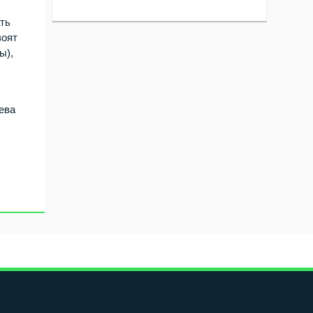
ать
воят
ы),
ева