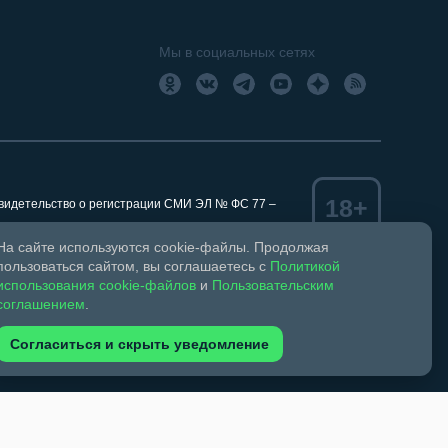
Мы в социальных сетях
18+
Свидетельство о регистрации СМИ ЭЛ № ФС 77 –
На сайте используются cookie-файлы. Продолжая
пользоваться сайтом, вы соглашаетесь с
Политикой
использования cookie-файлов
и
Пользовательским
ком праве и смежных правах.
соглашением
.
обязательна. Запрещается перепечатка более 30%
зрешено при указании автора фото и ссылки на
Согласиться и скрыть уведомление