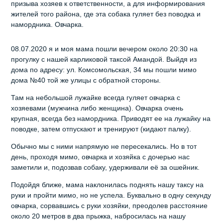
призыва хозяев к ответственности, а для информирования
жителей того района, где эта собака гуляет без поводка и
намордника. Овчарка.
08.07.2020 я и моя мама пошли вечером около 20:30 на
прогулку с нашей карликовой таксой Амандой. Выйдя из
дома по адресу: ул. Комсомольская, 34 мы пошли мимо
дома №40 той же улицы с обратной стороны.
Там на небольшой лужайке всегда гуляет овчарка с
хозяевами (мужчина либо женщина). Овчарка очень
крупная, всегда без намордника. Приводят ее на лужайку на
поводке, затем отпускают и тренируют (кидают палку).
Обычно мы с ними напрямую не пересекались. Но в тот
день, проходя мимо, овчарка и хозяйка с дочерью нас
заметили и, подозвав собаку, удерживали её за ошейник.
Подойдя ближе, мама наклонилась поднять нашу таксу на
руки и пройти мимо, но не успела. Буквально в одну секунду
овчарка, сорвавшись с руки хозяйки, преодолев расстояние
около 20 метров в два прыжка, набросилась на нашу