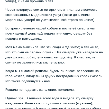
улице), с нами прожила 8 лет.
Через нотариуса семья овчарки оплатила нам стоимость
всех оказанных медицинских услуг (такси до клиники,
моральный ущерб не учитывался, всё строго по чекам).
Во время лечения нашей собаки и после её смерти мы
почти каждый день наблюдали гуляющую овчарку без
поводка и намордника.
Моя мама выяснила, кто эти люди и где живут, а так же то,
что это был не первый случай. Эта овчарка уже нападала на
двух разных собак, гуляющих неподалёку. К счастью, те
случаи не закончились так печально.
Когда мы с мамой решали, будем ли писать заявление на
горе-хозяев, владельцы других пострадавших собак сказали,
что также подпишутся к нам.
Решили не подавать заявление, пожалели.
Однако зря. В течение всего года я видела эту овчарку
ежедневно. Даже как-то подошла к хозяину (мужчине),
поинтересовалась (сначала вежливо), почему такая собака