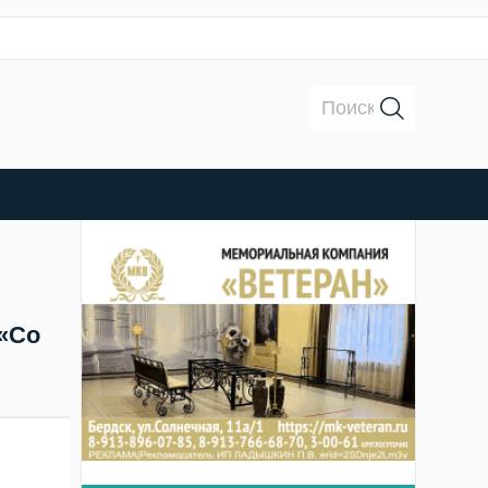
Поиск:
 «Со