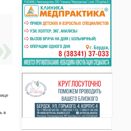
лице
ь в