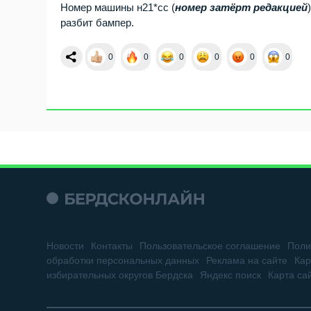
Номер машины н21*сс (
номер затёрт редакцией
разбит бампер.
0
0
0
0
0
0
Новости
Контакты
Пользовательское соглашение
Поли
обработки персональных данных
Реклама на сайте
Кар
избирательных округов Бердска
Яндекс поиск
Карта са