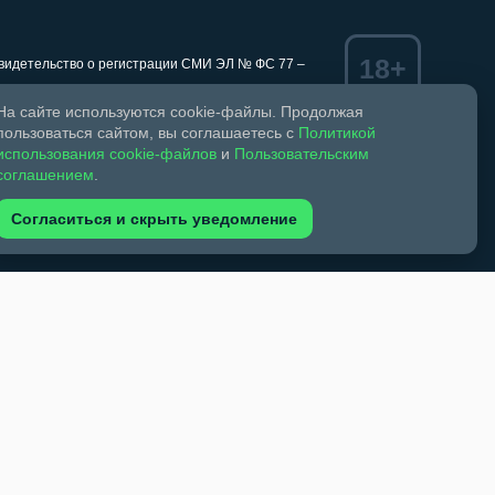
18+
Свидетельство о регистрации СМИ ЭЛ № ФС 77 –
На сайте используются cookie-файлы. Продолжая
пользоваться сайтом, вы соглашаетесь с
Политикой
использования cookie-файлов
и
Пользовательским
ком праве и смежных правах.
соглашением
.
обязательна. Запрещается перепечатка более 30%
зрешено при указании автора фото и ссылки на
Согласиться и скрыть уведомление