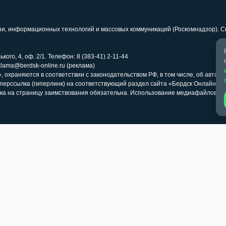
язи, информационных технологий и массовых коммуникаций (Роскомнадзор). 
кого, 4, оф. 2/1. Телефон: 8 (383-41) 2-11-44
klama@berdsk-online.ru (реклама)
 охраняются в соответствии с законодательством РФ, в том числе, об авторс
иперссылка (гиперлинк) на соответствующий раздел сайта «Бердск Онлайн» 
ка на страницу заимствования обязательна. Использование медиафайлов ра