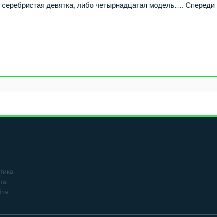
) серебристая девятка, либо четырнадцатая модель…. Спереди
тика
та
йта