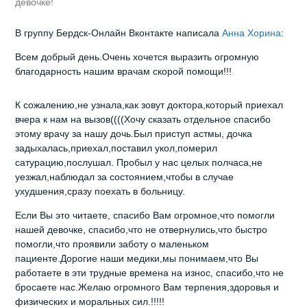
девочке!
В группу Бердск-Онлайн Вконтакте написала
Анна Хорина
:
Всем добрый день.Очень хочется выразить огромную
благодарность нашим врачам скорой помощи!!!
К сожалению,не узнала,как зовут доктора,который приехал
вчера к нам на вызов((((Хочу сказать отдельное спасибо
этому врачу за нашу дочь.Был приступ астмы, дочка
задыхалась,приехал,поставил укол,померил
сатурацию,послушал. Пробыл у нас целых полчаса,не
уезжал,наблюдал за состоянием,чтобы в случае
ухудшения,сразу поехать в больницу.
Если Вы это читаете, спасибо Вам огромное,что помогли
нашей девочке, спасибо,что не отвернулись,что быстро
помогли,что проявили заботу о маленьком
пациенте.Дорогие наши медики,мы понимаем,что Вы
работаете в эти трудные времена на износ, спасибо,что не
бросаете нас.Желаю огромного Вам терпения,здоровья и
физических и моральных сил.!!!!!