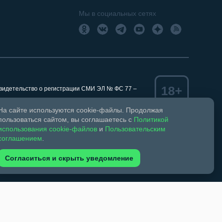
Мы в социальных сетях
18+
Свидетельство о регистрации СМИ ЭЛ № ФС 77 –
На сайте используются cookie-файлы. Продолжая
пользоваться сайтом, вы соглашаетесь с
Политикой
использования cookie-файлов
и
Пользовательским
ком праве и смежных правах.
соглашением
.
обязательна. Запрещается перепечатка более 30%
зрешено при указании автора фото и ссылки на
Согласиться и скрыть уведомление