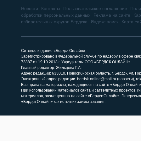
Новости
Контакты
Пользовательское соглашение
Поли
обработки персональных данных
Реклама на сайте
Кар
избирательных округов Бердска
Яндекс поиск
Карта са
Сетевое издание «Бердск Онлайн»
Зарегистрировано в Федеральной службе по надзору в сфере св
73887 от 19.10.2018 г. Учредитель: ООО «БЕРДСК ОНЛАЙН»
Главный редактор: Жильцова Г.А.
Адрес редакции: 633010, Новосибирская область, г. Бердск, ул. Горь
Электронный адрес редакции: berdsk-online@mail.ru (новости), re
Все права на материалы, находящиеся на сайте «Бердск Онлайн»,
При использовании материалов сайта и саттелитных проектов, г
материалов, размещенных на сайте «Бердск Онлайн». Гиперссыл
«Бердск Онлайн» как источник заимствования.