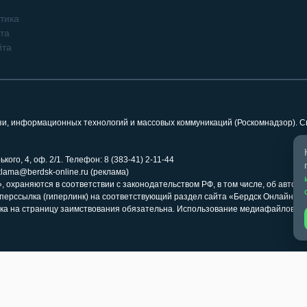
тика
та
йта
язи, информационных технологий и массовых коммуникаций (Роскомнадзор). 
кого, 4, оф. 2/1. Телефон: 8 (383-41) 2-11-44
klama@berdsk-online.ru (реклама)
 охраняются в соответствии с законодательством РФ, в том числе, об авторс
иперссылка (гиперлинк) на соответствующий раздел сайта «Бердск Онлайн» 
ка на страницу заимствования обязательна. Использование медиафайлов ра