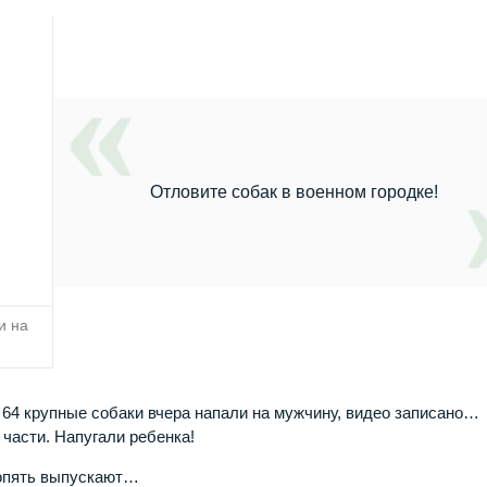
Отловите собак в военном городке!
и на
и 64 крупные собаки вчера напали на мужчину, видео записано…
 части. Напугали ребенка!
 опять выпускают…