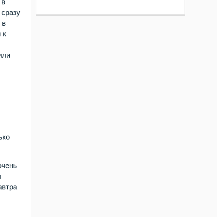
 в
 сразу
 в
 к
или
в
ько
очень
и
автра