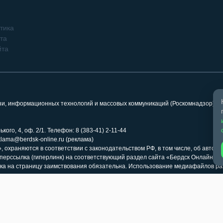
тика
та
йта
язи, информационных технологий и массовых коммуникаций (Роскомнадзор). 
кого, 4, оф. 2/1. Телефон: 8 (383-41) 2-11-44
klama@berdsk-online.ru (реклама)
 охраняются в соответствии с законодательством РФ, в том числе, об авторс
иперссылка (гиперлинк) на соответствующий раздел сайта «Бердск Онлайн» 
ка на страницу заимствования обязательна. Использование медиафайлов ра