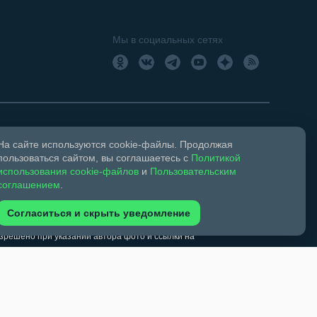
Мы в социальных сетях
На сайте используются cookie-файлы. Продолжая
18+
Свидетельство о регистрации СМИ ЭЛ № ФС 77 –
пользоваться сайтом, вы соглашаетесь с
Политикой
использования cookie-файлов
и
Пользовательским
соглашением
.
ком праве и смежных правах.
Согласиться и скрыть уведомление
обязательна. Запрещается перепечатка более 30%
зрешено при указании автора фото и ссылки на