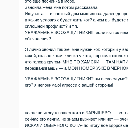
это еще песчинка в море.
Звноила жена мне потом рассказала:
Ищу кота — в частный дом мышилова. далее допро
в каких условиях будет жить кот? а чем вы будете 
сплошной профлист? и т.п.
УВАЖАЕМЫЕ ЗООЗАЩИТНИКИ!!! если вы так нехоти
объявления?
Я лично звонил так же: мне нужен кот. который у ва
какой, сказал какая кличка у кота, спросил: сколь
что голова кругом- МНЕ ПО ХАМСКИ — ТАМ НА
перезваниваешь — а МОЙ НОМЕР УЖЕ В ЧЕРНОМ
УВАЖАЕМЫЕ ЗООЗАЩИТНИКИ? вы в своем уме? Я чт
его? я непонимаю! агресси с вашей стороны!
после по итогу я нашел кота в БАРЫШЕВО — вот на
сейчас его лечим. не знаем выживет или нет — очен
ИСКАЛИ ОБЫЧНОГО КОТА- по итогу все здоровые