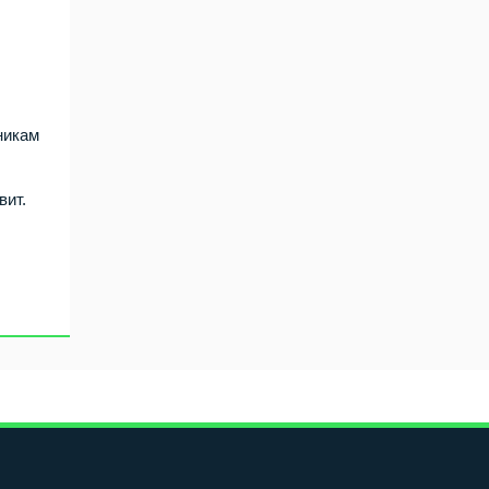
тникам
вит.