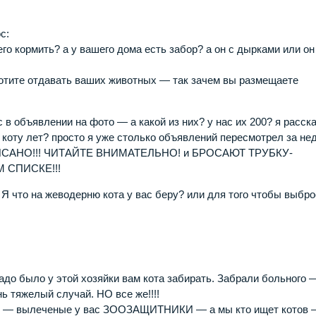
с:
его кормить? а у вашего дома есть забор? а он с дырками или он
те отдавать ваших животных — так зачем вы размещаете
с в объявлении на фото — а какой из них? у нас их 200? я расск
ко коту лет? просто я уже столько объявлений пересмотрел за н
ПИСАНО!!! ЧИТАЙТЕ ВНИМАТЕЛЬНО! и БРОСАЮТ ТРУБКУ-
 СПИСКЕ!!!
о на жеводерню кота у вас беру? или для того чтобы выбро
до было у этой хозяйки вам кота забирать. Забрали больного 
ь тяжелый случай. НО все же!!!!
 — вылеченые у вас ЗООЗАЩИТНИКИ — а мы кто ищет котов 