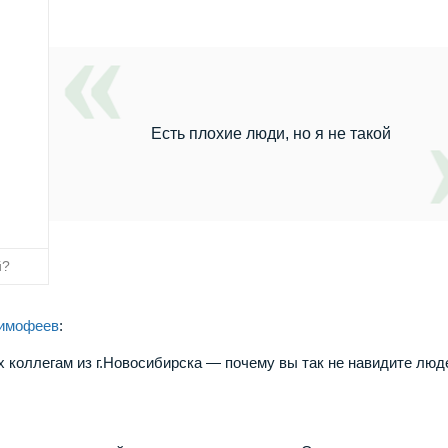
Есть плохие люди, но я не такой
й?
имофеев
:
их коллегам из г.Новосибирска — почему вы так не навидите люд