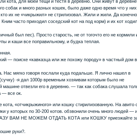
ли кота, для моей тещи и тестя в деревню. Они живут в деревне
го собак и много разных кошек, было даже одно время что у них
 кто их не «чикрыжил» не стрилизовал. Жили и жили. Да конечно
 Кним часто приходил соседский кот на под корм) и их кот ходил
личный был пес). Просто старость, не от тогочто его не кормили 
супы и каши все поправильному, и будка теплая.
нная.
ский — поиске «кавказца или же похожу породу» в частный дом 
. Нас мягко говоря послали куда подальше. Я лично нашел в
 (сучку) -я дал 1000р временым хозяивам которым было не
й машине отвезли его в деревню. — так как собака слушала тол
 — все ок.
не кота, «отчикрыжиного» или кошку стирилизованную. На авито 
ки у которых по 30-200 котов. обзвонили очень много людей — 
 СРАЗУ ВАМ НЕ МОЖЕМ ОТДАТЬ КОТА или КОШКУ приезжайте з
ошие руки?.