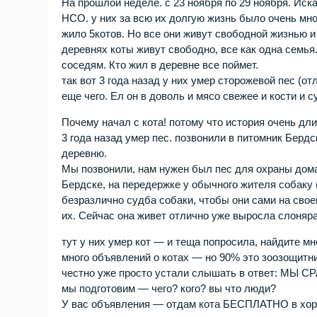
На прошлой неделе. с 23 ноября по 29 ноября. Иска
НСО. у них за всю их долгую жизнь было очень мно
жило 5котов. Но все они живут свободной жизнью и
деревнях коты живут свободно, все как одна семья.
соседям. Кто жил в деревне все поймет.
так вот 3 года назад у них умер сторожевой пес (от
еще чего. Ел он в доволь и мясо свежее и кости и 
Почему начал с кота! потому что история очень дли
3 года назад умер пес. позвонили в питомник Берд
деревню.
Мы позвонили, нам нужен был пес для охраны дома
Бердске, на передержке у обычного жителя собаку
безразлично судба собаки, чтобы они сами на свое
их. Сейчас она живет отлично уже выросла слоняра
тут у них умер кот — и теща попросила, найдите м
много объявлений о котах — но 90% это зоозощитни
честно уже просто устали слышать в ответ: МЫ
мы подготовим — чего? кого? вы что люди?
У вас объявления — отдам кота БЕСПЛАТНО в хор