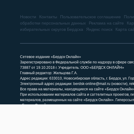
Новости
Контакты
Пользовательское соглашение
Поли
обработки персональных данных
Реклама на сайте
Кар
избирательных округов Бердска
Яндекс поиск
Карта са
Сетевое издание «Бердск Онлайн»
Зарегистрировано в Федеральной службе по надзору в сфере св
73887 от 19.10.2018 г. Учредитель: ООО «БЕРДСК ОНЛАЙН»
Главный редактор: Жильцова Г.А.
Адрес редакции: 633010, Новосибирская область, г. Бердск, ул. Горь
Электронный адрес редакции: berdsk-online@mail.ru (новости), re
Все права на материалы, находящиеся на сайте «Бердск Онлайн»,
При использовании материалов сайта и саттелитных проектов, г
материалов, размещенных на сайте «Бердск Онлайн». Гиперссыл
«Бердск Онлайн» как источник заимствования.