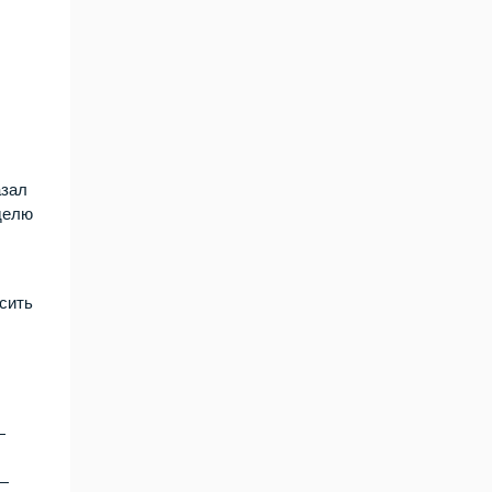
азал
еделю
сить
—
—