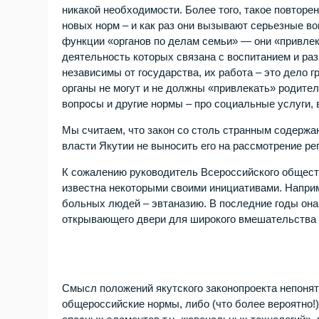
никакой необходимости. Более того, такое повторе
новых норм – и как раз они вызывают серьезные во
функции «органов по делам семьи» — они «привле
деятельность которых связана с воспитанием и ра
независимы от государства, их работа – это дело г
органы не могут и не должны «привлекать» родите
вопросы и другие нормы – про социальные услуги, в
Мы считаем, что закон со столь странным содержа
власти Якутии не выносить его на рассмотрение ре
К сожалению руководитель Всероссийского общест
известна некоторыми своими инициативами. Наприме
больных людей – эвтаназию. В последние годы она 
открывающего двери для широкого вмешательства 
Смысл положений якутского законопроекта непоня
общероссийские нормы, либо (что более вероятно!)