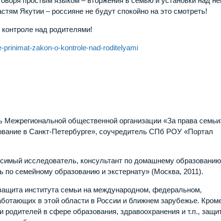
говоря простым языком – вторжения в семью и установки над не
астям Якутии – россияне не будут спокойно на это смотреть!
о контроле над родителями!
e-prinimat-zakon-o-kontrole-nad-roditelyami
 Межрегиональной общественной организации «За права семьи
вание в Санкт-Петербурге», соучредитель СПб РОУ «Портал
висимый исследователь, консультант по домашнему образованию
 по семейному образованию и экстернату» (Москва, 2011).
защита института семьи на международном, федеральном,
аботающих в этой области в России и ближнем зарубежье. Кроме
и родителей в сфере образования, здравоохранения и т.п., защи