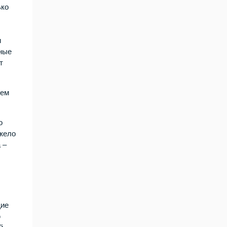
ько
и
нные
т
вем
о
яжело
 –
щие
ю