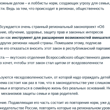
ложным делом – и лоббисты норм, создающих угрозу для семьи
ти. Ведь за тем, что происходит в регионах, общественность
обсуждается очень странный региональный законопроект «Об
ние, обучение, здоровье, защиту прав и законных интересов
ван как
инструмент для расширения возможностей вмешател
в других регионах нашей страны. Помешаем этому, подписав
 его отказаться вносить этот закон в республиканский парламе
кта — якутского отделения Всероссийского общественного движ
 хочет, «чтобы этот закон стал щитом от вседозволенности
ьзуются «вседозволенностью», от которой надо ограждать дете
лема состоит как раз в том, что в законодательстве уже слишко
мьи и вторгаться в семейную жизнь без реальных оснований. Н
х механизмов защиты семьи и прав родителей.
ние. Подавляющая его часть состоит из повторения норм, уже 
одательстве России, повторять которые на региональном уров