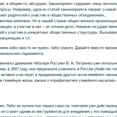
ние, в общем-то, абсурдно. Законопроект содержит лишь нескол
просы. Например, одна из статей законопроекта говорит о новой
кают родителей к участию в общественных объединениях,
звитием ребенка». Но в нашей стране общественные организаци
раждан, а участие в них – их личное дело. Никакие государстве
лей к участию в конкретных общественных структурах. Вызываю
акцинацию и т.п.
нием либо просто не нужен, либо опасен. Давайте вместе призо
гионального парламента.
венного движения «Матери России» В. А. Петренко уже печальн
р, в 2007 году она предлагала узаконить в России убийство т
активно участвует в продвижении другого антисемейного закона
в семейную жизнь закона о «профилактике семейного насилия».
тен. Либо он полностью лишен смысла, повторяя уже действую
 он станет одним из инструментов для внедрения с его помощь