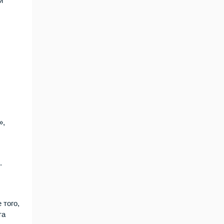
й
»,
.
 того,
та