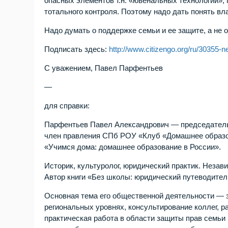
опасных элементов т.н. «ювенальных технологий», 
тотального контроля. Поэтому надо дать понять вл
Надо думать о поддержке семьи и ее защите, а не 
Подписать здесь:
http://www.citizengo.org/ru/30355-n
С уважением, Павел Парфентьев
—
для справки:
Парфентьев Павел Александрович — председатель
член правления СПб РОУ «Клуб «Домашнее образо
«Учимся дома: домашнее образование в России».
Историк, культуролог, юридический практик. Неза
Автор книги «Без школы: юридический путеводитель
Основная тема его общественной деятельности — 
региональных уровнях, консультирование коллег, р
практическая работа в области защиты прав семьи 