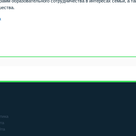
грамм образовательного сотрудничества в интересах семьи, а т
шества.
а
тика
та
йта