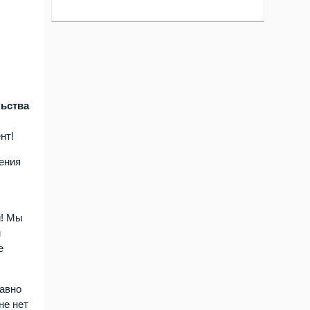
,
ьства
нт!
ения
й! Мы
м
е
давно
не нет