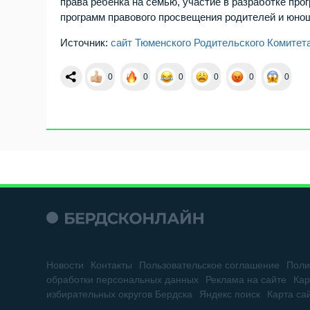
права ребенка на семью, участие в разработке про
программ правового просвещения родителей и юно
Источник:
сайт Тюменского Родительского Комитет
0
0
0
0
0
0
Новости
Контакты
Пользовательское соглашение
Поли
обработки персональных данных
Реклама на сайте
Кар
избирательных округов Бердска
Яндекс поиск
Карта са