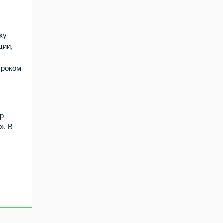
ку
ции,
сроком
тр
». В