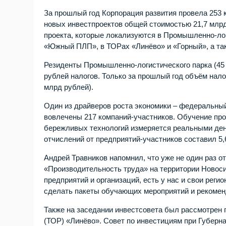
За прошлый год Корпорация развития провела 253 
новых инвестпроектов общей стоимостью 21,7 млрд
проекта, которые локализуются в Промышленно-ло
«Южный ПЛП», в ТОРах «Линёво» и «Горный», а так
Резиденты Промышленно-логистического парка (45 
рублей налогов. Только за прошлый год объём налог
млрд рублей).
Один из драйверов роста экономики – федеральный 
вовлечены 217 компаний-участников. Обучение пр
бережливых технологий измеряется реальными день
отчислений от предприятий-участников составил 5,
Андрей Травников напомнил, что уже не один раз 
«Производительность труда» на территории Новос
предприятий и организаций, есть у нас и свои рег
сделать пакеты обучающих мероприятий и рекомен
Также на заседании инвестсовета был рассмотрен 
(ТОР) «Линёво». Совет по инвестициям при Губерн