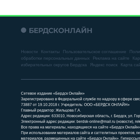
Новости
Контакты
Пользовательское соглашение
Поли
обработки персональных данных
Реклама на сайте
Кар
избирательных округов Бердска
Яндекс поиск
Карта са
Сетевое издание «Бердск Онлайн»
Зарегистрировано в Федеральной службе по надзору в сфере св
73887 от 19.10.2018 г. Учредитель: ООО «БЕРДСК ОНЛАЙН»
Главный редактор: Жильцова Г.А.
Адрес редакции: 633010, Новосибирская область, г. Бердск, ул. Горь
Электронный адрес редакции: berdsk-online@mail.ru (новости), re
Все права на материалы, находящиеся на сайте «Бердск Онлайн»,
При использовании материалов сайта и саттелитных проектов, г
материалов, размещенных на сайте «Бердск Онлайн». Гиперссыл