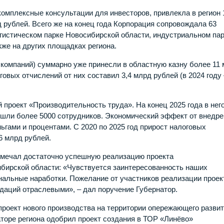
комплексные консультации для инвесторов, привлекла в регион 
 рублей. Всего же на конец года Корпорация сопровождала 63
гистическом парке Новосибирской области, индустриальном па
же на других площадках региона.
компаний) суммарно уже принесли в областную казну более 11
овых отчислений от них составил 3,4 млрд рублей (в 2024 году 
проект «Производительность труда». На конец 2025 года в нег
ошли более 5000 сотрудников. Экономический эффект от внедр
гами и процентами. С 2020 по 2025 год прирост налоговых
6 млрд рублей.
отмечал достаточно успешную реализацию проекта
ибирской области: «Чувствуется заинтересованность наших
иональные наработки. Пожелание от участников реализации проек
даций отраслевыми», – дал поручение Губернатор.
проект нового производства на территории опережающего разви
аторе региона одобрил проект создания в ТОР «Линёво»