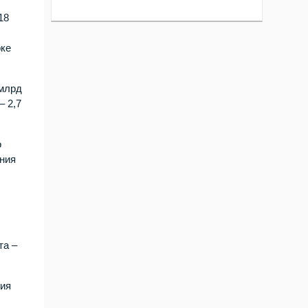
18
рке
 млрд
– 2,7
о
ения
та –
тия