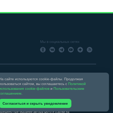
Мы в социальных сетях
На сайте используются cookie-файлы. Продолжая
18+
Свидетельство о регистрации СМИ ЭЛ № ФС 77 –
пользоваться сайтом, вы соглашаетесь с
Политикой
использования cookie-файлов
и
Пользовательским
соглашением
.
ком праве и смежных правах.
Согласиться и скрыть уведомление
обязательна. Запрещается перепечатка более 30%
зрешено при указании автора фото и ссылки на