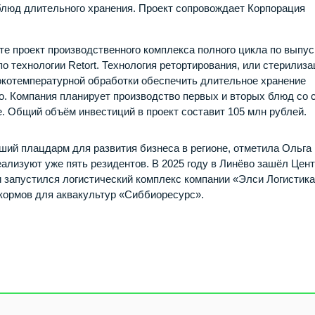
блюд длительного хранения. Проект сопровождает Корпорация
е проект производственного комплекса полного цикла по выпус
 технологии Retort. Технология ретортирования, или стерилиза
окотемпературной обработки обеспечить длительное хранение
во. Компания планирует производство первых и вторых блюд со 
е. Общий объём инвестиций в проект составит 105 млн рублей.
ий плацдарм для развития бизнеса в регионе, отметила Ольга
ализуют уже пять резидентов. В 2025 году в Линёво зашёл Цен
 запустился логистический комплекс компании «Элси Логистика
 кормов для аквакультур «Сиббиоресурс».