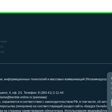
тика
та
йта
язи, информационных технологий и массовых коммуникаций (Роскомнадзор). 
кого, 4, оф. 2/1. Телефон: 8 (383-41) 2-11-44
klama@berdsk-online.ru (реклама)
 охраняются в соответствии с законодательством РФ, в том числе, об авторс
иперссылка (гиперлинк) на соответствующий раздел сайта «Бердск Онлайн» 
ка на страницу заимствования обязательна. Использование медиафайлов ра