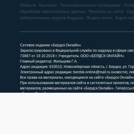
Новости
Контакты
Пользовательское соглашение
Поли
обработки персональных данных
Реклама на сайте
Кар
избирательных округов Бердска
Яндекс поиск
Карта са
Сетевое издание «Бердск Онлайн»
Зарегистрировано в Федеральной службе по надзору в сфере св
73887 от 19.10.2018 г. Учредитель: ООО «БЕРДСК ОНЛАЙН»
Главный редактор: Жильцова Г.А.
Адрес редакции: 633010, Новосибирская область, г. Бердск, ул. Горь
Электронный адрес редакции: berdsk-online@mail.ru (новости), re
Все права на материалы, находящиеся на сайте «Бердск Онлайн»,
При использовании материалов сайта и саттелитных проектов, г
материалов, размещенных на сайте «Бердск Онлайн». Гиперссыл
«Бердск Онлайн» как источник заимствования.