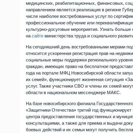
медицинских, реабилитационных, финансовых, соц
направлением является реализация в регионе Губе
числе наиболее востребованных услуг по сертифи
профессиональное обучение или переквалификация
культурно-досуговые мероприятия. Узнать больше
на
сайте
министерства труда и социального развити
На сегодняшний день востребованными мерами под
относится ускоренная регистрация прав на недвиж
социальные меры поддержки регионального уровня,
граждан, имеющих право на бесплатное предоставле
года на портале МФЦ Новосибирской области зап
их семей», функционирует жизненная ситуация «За
услуг. Также участники СВО и члены их семей мог
области в национальном мессенджере МАКС.
На базе новосибирского филиала Государственног
«Защитники Отечества» третий год функционирует
центра предоставления государственных и муницип
консультациями, а также для приема и выдачи док
боевых действий и их семьи могут получить беспл