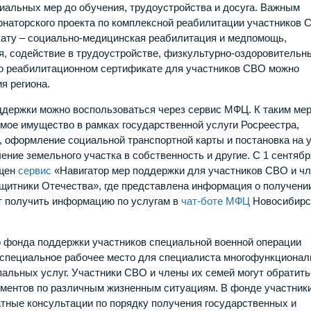
иальных мер до обучения, трудоустройства и досуга. Важным
рнаторского проекта по комплексной реабилитации участников 
кату – социально-медицинская реабилитация и медпомощь,
, содействие в трудоустройстве, физкультурно-оздоровительн
 о реабилитационном сертификате для участников СВО можно
я региона.
держки можно воспользоваться через сервис МФЦ. К таким ме
имое имущество в рамках государственной услуги Росреестра,
 оформление социальной транспортной карты и постановка на 
ние земельного участка в собственность и другие. С 1 сентябр
ущен
сервис
«Навигатор мер поддержки для участников СВО и ч
щитники Отечества», где представлена информация о получени
ут получить информацию по услугам в
чат-боте МФЦ
Новосибирс
о фонда поддержки участников специальной военной операции
 специальное рабочее место для специалиста многофункционал
альных услуг. Участники СВО и члены их семей могут обратить
ументов по различным жизненным ситуациям. В фонде участник
атные консультации по порядку получения государственных и