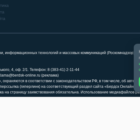
тика
та
йта
язи, информационных технологий и массовых коммуникаций (Роскомнадзор). 
кого, 4, оф. 2/1. Телефон: 8 (383-41) 2-11-44
klama@berdsk-online.ru (реклама)
 охраняются в соответствии с законодательством РФ, в том числе, об авторс
иперссылка (гиперлинк) на соответствующий раздел сайта «Бердск Онлайн» 
ка на страницу заимствования обязательна. Использование медиафайлов ра