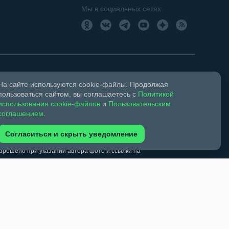
Мы в социальных сетях
На сайте используются cookie-файлы. Продолжая
18+
Свидетельство о регистрации СМИ ЭЛ № ФС 77 –
пользоваться сайтом, вы соглашаетесь с
Политикой
использования cookie-файлов
и
Пользовательским
соглашением
.
ком праве и смежных правах.
Согласиться и скрыть уведомление
обязательна. Запрещается перепечатка более 30%
зрешено при указании автора фото и ссылки на