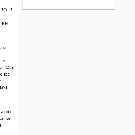
СВО. В
ые и
рам
учет
я 2025
ленов
и
кой
ьного
ся за
и