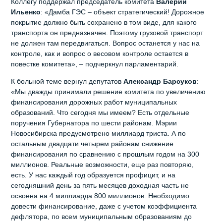
Коллегу поддержал председатель комитета
Валерий
Ильенко
: «Дамба ГЭС – объект стратегический! Дорожное
покрытие должно быть сохранено в том виде, для какого
транспорта он предназначен. Поэтому грузовой транспорт
не должен там передвигаться. Вопрос останется у нас на
контроле, как и вопрос о весовом контроле остается в
повестке комитета», – подчеркнул парламентарий.
К больной теме вернул депутатов
Александр Барсуков
:
«Мы дважды принимали решение комитета по увеличению
финансирования дорожных работ муниципальных
образований. Что сегодня мы имеем? Есть отдельные
поручения Губернатора по шести районам. Мэрии
Новосибирска предусмотрено миллиард триста. А по
остальным двадцати четырем районам снижение
финансирования по сравнению с прошлым годом на 300
миллионов. Реальные возможности, еще раз повторяю,
есть. У нас каждый год образуется профицит, и на
сегодняшний день за пять месяцев доходная часть не
освоена на 4 миллиарда 800 миллионов. Необходимо
довести финансирование, даже с учетом коэффициента
дефлятора, по всем муниципальным образованиям до