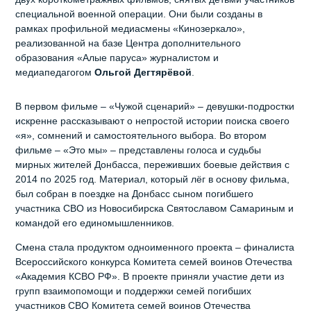
специальной военной операции. Они были созданы в
рамках профильной медиасмены «Кинозеркало»,
реализованной на базе Центра дополнительного
образования «Алые паруса» журналистом и
медиапедагогом
Ольгой Дегтярёвой
.
В первом фильме – «Чужой сценарий» – девушки-подростки
искренне рассказывают о непростой истории поиска своего
«я», сомнений и самостоятельного выбора. Во втором
фильме – «Это мы» – представлены голоса и судьбы
мирных жителей Донбасса, переживших боевые действия с
2014 по 2025 год. Материал, который лёг в основу фильма,
был собран в поездке на Донбасс сыном погибшего
участника СВО из Новосибирска Святославом Самариным и
командой его единомышленников.
Смена стала продуктом одноименного проекта – финалиста
Всероссийского конкурса Комитета семей воинов Отечества
«Академия КСВО РФ». В проекте приняли участие дети из
групп взаимопомощи и поддержки семей погибших
участников СВО Комитета семей воинов Отечества