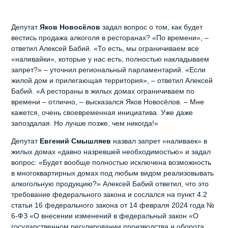
Депутат
Яков
Новосёлов
задал вопрос о том, как будет
вестись продажа алкоголя в ресторанах? «По времени», –
ответил Алексей Бабий. «То есть, мы ограничиваем все
«наливайки», которые у нас есть, полностью накладываем
запрет?» – уточнил региональный парламентарий. «Если
жилой дом и прилегающая территория», – ответил Алексей
Бабий. «А рестораны в жилых домах ограничиваем по
времени – отлично, – высказался Яков Новосёлов. – Мне
кажется, очень своевременная инициатива. Уже даже
запоздалая. Но лучше позже, чем никогда!»
Депутат
Евгений
Смышляев
назвал запрет «наливаек» в
жилых домах «давно назревшей необходимостью» и задал
вопрос: «Будет вообще полностью исключена возможность
в многоквартирных домах под любым видом реализовывать
алкогольную продукцию?» Алексей Бабий ответил, что это
требование федерального закона и сослался на пункт 4.2
статьи 16 федерального закона от 14 февраля 2024 года №
6-ФЗ «О внесении изменений в федеральный закон «О
государственном регулировании производства и оборота