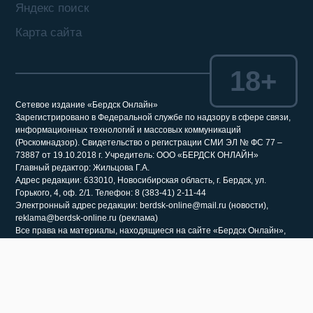
Яндекс поиск
Карта сайта
18+
Сетевое издание «Бердск Онлайн»
Зарегистрировано в Федеральной службе по надзору в сфере связи,
информационных технологий и массовых коммуникаций
(Роскомнадзор). Свидетельство о регистрации СМИ ЭЛ № ФС 77 –
73887 от 19.10.2018 г. Учредитель: ООО «БЕРДСК ОНЛАЙН»
Главный редактор: Жильцова Г.А.
Адрес редакции: 633010, Новосибирская область, г. Бердск, ул.
Горького, 4, оф. 2/1. Телефон: 8 (383-41) 2-11-44
Электронный адрес редакции: berdsk-online@mail.ru (новости),
reklama@berdsk-online.ru (реклама)
Все права на материалы, находящиеся на сайте «Бердск Онлайн»,
охраняются в соответствии с законодательством РФ, в том числе, об
авторском праве и смежных правах.
При использовании материалов сайта и саттелитных проектов,
гиперссылка (гиперлинк) на соответствующий раздел сайта «Бердск
Онлайн» обязательна. Запрещается перепечатка более 30%
материалов, размещенных на сайте «Бердск Онлайн». Гиперссылка