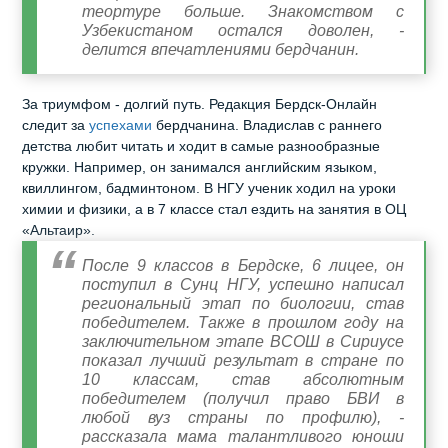
теортуре больше. Знакомством с
Узбекистаном остался доволен, -
делится впечатлениями бердчанин.
За триумфом - долгий путь. Редакция Бердск-Онлайн
следит за
успехами
бердчанина. Владислав с раннего
детства любит читать и ходит в самые разнообразные
кружки. Например, он занимался английским языком,
квиллингом, бадминтоном. В НГУ ученик ходил на уроки
химии и физики, а в 7 классе стал ездить на занятия в ОЦ
«Альтаир».
После 9 классов в Бердске, 6 лицее, он
поступил в Сунц НГУ, успешно написал
региональный этап по биологии, став
победителем. Также в прошлом году на
заключительном этапе ВСОШ в Сириусе
показал лучший результат в стране по
10 классам, став абсолютным
победителем (получил право БВИ в
любой вуз страны по профилю), -
рассказала мама талантливого юноши