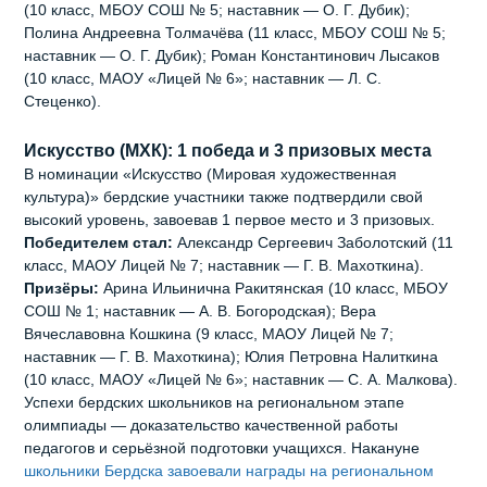
(10 класс, МБОУ СОШ № 5; наставник — О. Г. Дубик);
Полина Андреевна Толмачёва (11 класс, МБОУ СОШ № 5;
наставник — О. Г. Дубик); Роман Константинович Лысаков
(10 класс, МАОУ «Лицей № 6»; наставник — Л. С.
Стеценко).
Искусство (МХК): 1 победа и 3 призовых места
В номинации «Искусство (Мировая художественная
культура)» бердские участники также подтвердили свой
высокий уровень, завоевав 1 первое место и 3 призовых.
Победителем стал:
Александр Сергеевич Заболотский (11
класс, МАОУ Лицей № 7; наставник — Г. В. Махоткина).
Призёры:
Арина Ильинична Ракитянская (10 класс, МБОУ
СОШ № 1; наставник — А. В. Богородская); Вера
Вячеславовна Кошкина (9 класс, МАОУ Лицей № 7;
наставник — Г. В. Махоткина); Юлия Петровна Налиткина
(10 класс, МАОУ «Лицей № 6»; наставник — С. А. Малкова).
Успехи бердских школьников на региональном этапе
олимпиады — доказательство качественной работы
педагогов и серьёзной подготовки учащихся. Накануне
школьники Бердска завоевали награды на региональном