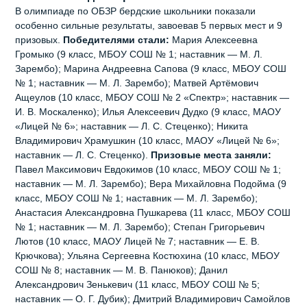
В олимпиаде по ОБЗР бердские школьники показали
особенно сильные результаты, завоевав 5 первых мест и 9
призовых.
Победителями стали:
Мария Алексеевна
Громыко (9 класс, МБОУ СОШ № 1; наставник — М. Л.
Зарембо); Марина Андреевна Сапова (9 класс, МБОУ СОШ
№ 1; наставник — М. Л. Зарембо); Матвей Артёмович
Ащеулов (10 класс, МБОУ СОШ № 2 «Спектр»; наставник —
И. В. Москаленко); Илья Алексеевич Дудко (9 класс, МАОУ
«Лицей № 6»; наставник — Л. С. Стеценко); Никита
Владимирович Храмушкин (10 класс, МАОУ «Лицей № 6»;
наставник — Л. С. Стеценко).
Призовые места заняли:
Павел Максимович Евдокимов (10 класс, МБОУ СОШ № 1;
наставник — М. Л. Зарембо); Вера Михайловна Подойма (9
класс, МБОУ СОШ № 1; наставник — М. Л. Зарембо);
Анастасия Александровна Пушкарева (11 класс, МБОУ СОШ
№ 1; наставник — М. Л. Зарембо); Степан Григорьевич
Лютов (10 класс, МАОУ Лицей № 7; наставник — Е. В.
Крючкова); Ульяна Сергеевна Костюхина (10 класс, МБОУ
СОШ № 8; наставник — М. В. Панюков); Данил
Александрович Зенькевич (11 класс, МБОУ СОШ № 5;
наставник — О. Г. Дубик); Дмитрий Владимирович Самойлов