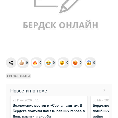
0
0
0
0
0
0
СВЕЧА ПАМЯТИ
Новости по теме
23.Июн.2026 8:51
08.Май.2026 22:
Возложение цветов и «Свеча памяти»: В
Бердчане зажг
Бердске почтили память павших героев в
погибших в В
День памяти и скорби
войне