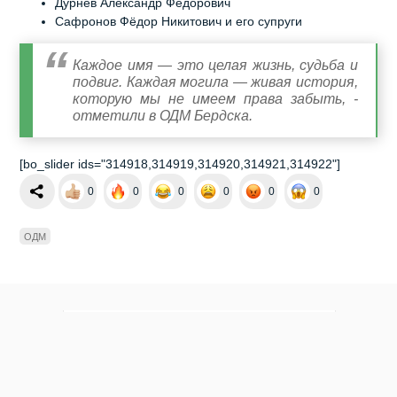
Дурнев Александр Фёдорович
Сафронов Фёдор Никитович и его супруги
Каждое имя — это целая жизнь, судьба и
подвиг. Каждая могила — живая история,
которую мы не имеем права забыть, -
отметили в ОДМ Бердска.
[bo_slider ids="314918,314919,314920,314921,314922"]
0
0
0
0
0
0
ОДМ