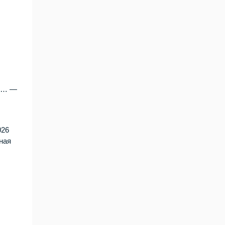
ль… —
026
ная