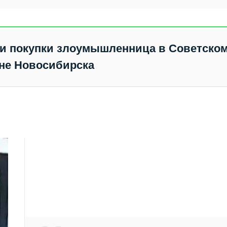
Бердска
товары в Бердске
из «Глория Джинс»
разыскивают в
Бердске двое
Рязани
мужчин
ои покупки злоумышленница в Советско
не Новосибирска