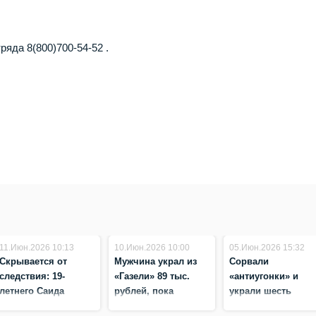
яда 8(800)700-54-52 .
11.Июн.2026 10:13
10.Июн.2026 10:00
05.Июн.2026 15:32
Скрывается от
Мужчина украл из
Сорвали
следствия: 19-
«Газели» 89 тыс.
«антиугонки» и
летнего Саида
рублей, пока
украли шесть
Сулайманова из
водитель разгружал
толстовок и брюк