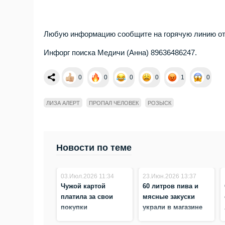
Любую информацию сообщите на горячую линию отр
Инфорг поиска Медичи (Анна) 89636486247.
0
0
0
0
1
0
ЛИЗА АЛЕРТ
ПРОПАЛ ЧЕЛОВЕК
РОЗЫСК
Новости по теме
03.Июл.2026 11:34
23.Июн.2026 13:37
Чужой картой
60 литров пива и
платила за свои
мясные закуски
покупки
украли в магазине
злоумышленница в
разливных напитков