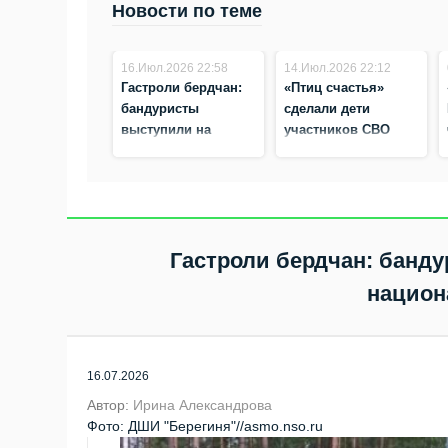
Новости по теме
16.Июл.2026 22:58
14.Июл.2026 22:12
Гастроли бердчан:
«Птиц счастья»
бандуристы
сделали дети
выступили на
участников СВО
международном
национальном
фестивале!
Гастроли бердчан: банд
национ
16.07.2026
Автор:
Ирина Александрова
Фото: ДШИ "Берегиня"//asmo.nso.ru