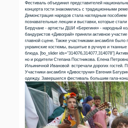
Фестиваль объединил представителей национальных
концерта гости знакомились с традиционными реме
Демонстрация нарядов стала наглядным пособием 
познавательные лекции и выставки, которые стали
Бердчане - артисты ДШИ «Берегиня» - народный ко
бандуристов «Дивограй» приняли активное участие
главной сцене. Также участниками ансамбля было 
украинские костюмы, вышитые в ручную и тканные
блюда. [bo_slider ids="314076,314077,314078"] Акт
но и родители Степана Постникова. Елена Петровн
Ильиничной Ивановой встречали дорогих гостей. П
Участники ансамбля «Дивоструни» Евгения Батури
одежду. Завершился фестиваль большим гала-конц