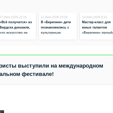
07.Июл.2026 22:16
11.Июн.2026 19:30
10.Июн.2026 8:31
«Всё получится» из
В «Берегине» дети
Мастер‑класс для
Бердска доказали,
познакомились с
юных талантов
что искусство не
культурным
«Берегини» прошё
имеет границ!
наследием народов
на стадионе «Вега
страны
Бердска
уристы выступили на международном
альном фестивале!