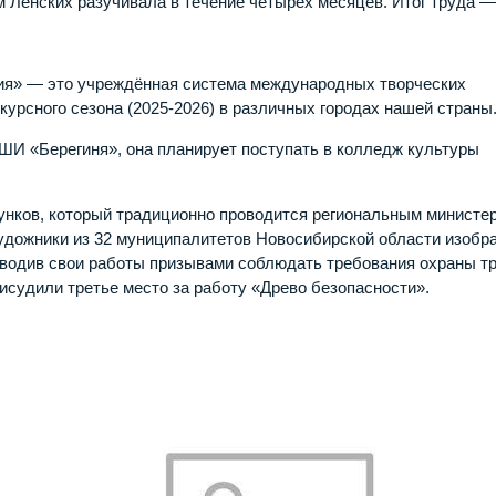
 Ленских разучивала в течение четырёх месяцев. Итог труда —
я» — это учреждённая система международных творческих
урсного сезона (2025-2026) в различных городах нашей страны
ШИ «Берегиня», она планирует поступать в колледж культуры
унков, который традиционно проводится региональным министе
художники из 32 муниципалитетов Новосибирской области изобр
оводив свои работы призывами соблюдать требования охраны тр
судили третье место за работу «Древо безопасности».