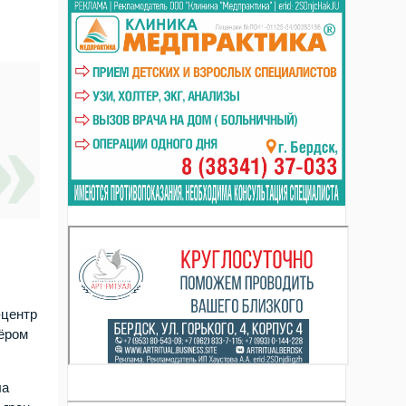
-центр
зёром
ла