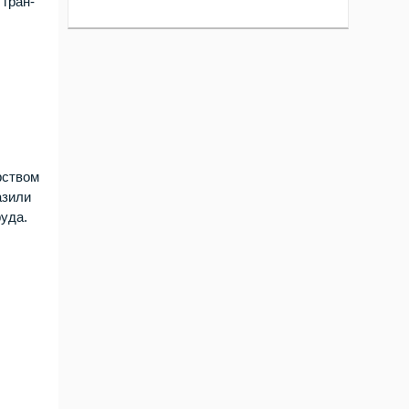
 гран-
.
рством
азили
уда.