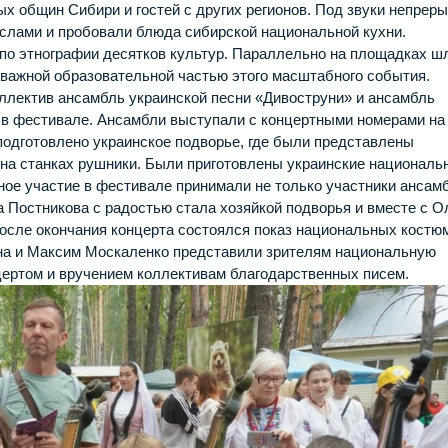
 общин Сибири и гостей с других регионов. Под звуки непреры
слами и пробовали блюда сибирской национальной кухни.
по этнографии десятков культур. Параллельно на площадках ш
 важной образовательной частью этого масштабного события.
ллектив ансамбль украинской песни «Дивоструни» и ансамбль
 в фестивале. Ансамбли выступали с концертными номерами на
подготовлено украинское подворье, где были представлены
 на станках рушники. Были приготовлены украинские националь
ивное участие в фестивале принимали не только участники ансам
а Постникова с радостью стала хозяйкой подворья и вместе с О
осле окончания концерта состоялся показ национальных костю
на и Максим Москаленко представили зрителям национальную
ертом и вручением коллективам благодарственных писем.