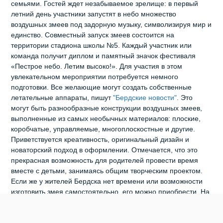
семьями. Гостей ждет незабываемое зрелище: в первый
летний день участники запустят в небо множество
воздушных змеев под задорную музыку, символизируя мир и
единство. Совместный запуск змеев состоится на
территории стадиона школы №5. Каждый участник или
команда получит диплом и памятный значок фестиваля
«Пестрое небо. Летим высоко!». Для участия в этом
увлекательном мероприятии потребуется немного
подготовки. Все желающие могут создать собственные
летательные аппараты, пишут
"Бердские новости"
. Это
могут быть разнообразные конструкции воздушных змеев,
выполненные из самых необычных материалов: плоские,
коробчатые, управляемые, многоплоскостные и другие.
Приветствуется креативность, оригинальный дизайн и
новаторский подход в оформлении. Отмечается, что это
прекрасная возможность для родителей провести время
вместе с детьми, занимаясь общим творческим проектом.
Если же у жителей Бердска нет времени или возможности
изготовить змея самостоятельно, его можно приобрести. На
фестивале будет работать точка продажи детских игрушек, в
том числе воздушных змеев. Накануне сообщалось, что