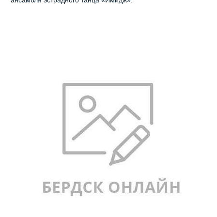
ансамбля эстрадного танца «Имидж».