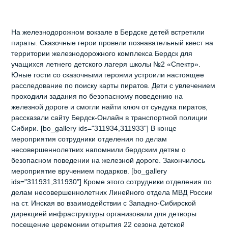
На железнодорожном вокзале в Бердске детей встретили
пираты. Сказочные герои провели познавательный квест на
территории железнодорожного комплекса Бердск для
учащихся летнего детского лагеря школы №2 «Спектр».
Юные гости со сказочными героями устроили настоящее
расследование по поиску карты пиратов. Дети с увлечением
проходили задания по безопасному поведению на
железной дороге и смогли найти ключ от сундука пиратов,
рассказали сайту Бердск-Онлайн в транспортной полиции
Сибири. [bo_gallery ids="311934,311933"] В конце
мероприятия сотрудники отделения по делам
несовершеннолетних напомнили бердским детям о
безопасном поведении на железной дороге. Закончилось
мероприятие вручением подарков. [bo_gallery
ids="311931,311930"] Кроме этого сотрудники отделения по
делам несовершеннолетних Линейного отдела МВД России
на ст. Инская во взаимодействии с Западно-Сибирской
дирекцией инфраструктуры организовали для детворы
посещение церемонии открытия 22 сезона детской