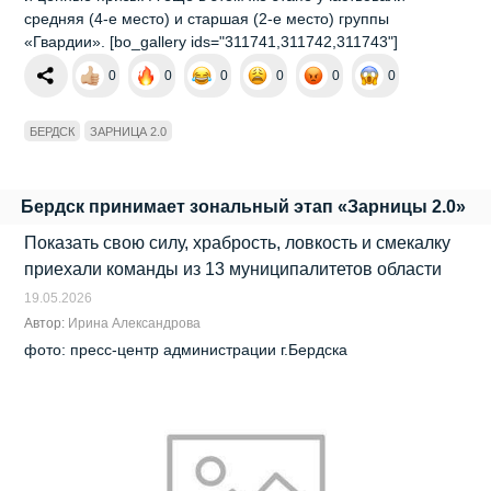
средняя (4‑е место) и старшая (2‑е место) группы
«Гвардии». [bo_gallery ids="311741,311742,311743"]
0
0
0
0
0
0
БЕРДСК
ЗАРНИЦА 2.0
Бердск принимает зональный этап «Зарницы 2.0»
Показать свою силу, храбрость, ловкость и смекалку
приехали команды из 13 муниципалитетов области
19.05.2026
Автор:
Ирина Александрова
фото: пресс-центр администрации г.Бердска