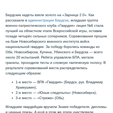
Бердские кадеты взяли золото на «Зарнице 2.0». Как
рассказали в
администрации Бердска
, младшая группа
военно‑патриотического клуба «Гвардия» лицея №6 стала
лучшей на областном этапе Всероссийской игры, оставив
позади четырёх сильных соперников. Соревнования прошли
на базе Новосибирского военного института войск
национальной гвардии. За победу боролись команды из
Оби, Новосибирска, Купина, Убинского и Бердска — всего
около 20 испытаний. Ребята управляли БПА, метали
гранаты, проходили тесты и сложную тактическую полосу. В
результате соревнований места распределились
следующим образом:
1‑е место — ВПК «Гвардия» (Бердск, рук. Владимир
Храмушкин);
2‑е место — «Юные следопыты» (Новосибирск);
3‑е место — «Стрижи» (Обь).
Младшим гвардейцам вручили Знамя победителя, дипломы
и ценные призы. А ещё в этом же этапе участвовали