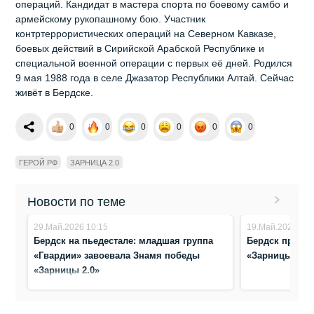
операций. Кандидат в мастера спорта по боевому самбо и
армейскому рукопашному бою. Участник
контртеррористических операций на Северном Кавказе,
боевых действий в Сирийской Арабской Республике и
специальной военной операции с первых её дней. Родился
9 мая 1988 года в селе Джазатор Республики Алтай. Сейчас
живёт в Бердске.
0
0
0
0
0
0
ГЕРОЙ РФ
ЗАРНИЦА 2.0
Новости по теме
29.Май.2026 10:15
19.Май.2026 22:
Бердск на пьедестале: младшая группа
Бердск прини
«Гвардии» завоевала Знамя победы
«Зарницы 2.0»
«Зарницы 2.0»