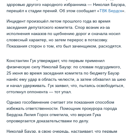
здоровью другого народного избранника — Николая Бауэра,
перешёл к стадии прений. Об этом сообщает «
ТВК Бердск
«.
Инцидент произошёл летом прошлого года во время
заседания депутатского комитета. Спор возник из‑за
исполнения наказов по щебнению дорог и сначала носил
словесный характер, но затем перерос в потасовку.
Показания сторон о том, кто был зачинщиком, расходятся.
Константин Гук утверждает, что первым применил
физическую силу Николай Бауэр: по словам подсудимого,
25 июня во время заседания комитета по бюджету Бауэр
нанёс ему удар в область челюсти, а затем обхватил за шею
и начал удерживать. Гук заявил, что, пытаясь освободиться,
оттолкнул оппонента — тот упал.
Однако гособвинение считает эти показания способом
избежать ответственности. Помощник прокурора города
Бердска Лилия Горох отметила, что версия Гука
опровергается доказательствами по делу.
Николай Бауэр, в свою очередь, настаивает, что первым