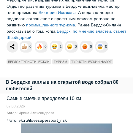
мероприятий, направленных на привлечение туристов.
Отдел по развитию туризма в Бердске возглавила мастер
гостеприимства
Виктория Искакова
. А недавно Бердск
подписал соглашение с проектным офисом региона по
развитию
промышленного туризма
. Ранее Бердск-Онлайн
рассказывал о том, когда
Бердск, по мнению властей, станет
Швейцарией
.
0
0
1
0
0
0
БЕРДСК ТУРИСТИЧЕСКИЙ
ТУРИЗМ
ТУРИСТИЧЕСКИЙ НАЛОГ
В Бердске заплыв на открытой воде собрал 80
любителей
Самые смелые преодолели 10 км
07.08.2026
Автор:
Ирина Александрова
Фото: vk.ru/ilovesupersport_nsk