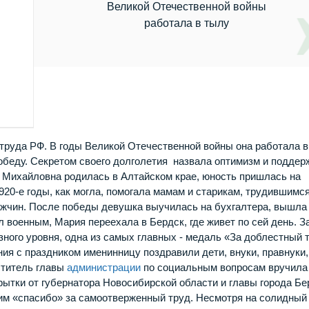
Великой Отечественной войны
работала в тылу
руда РФ. В годы Великой Отечественной войны она работала в
беду. Секретом своего долголетия назвала оптимизм и поддер
рия Михайловна родилась в Алтайском крае, юность пришлась на
20-е годы, как могла, помогала мамам и старикам, трудившимся
 мужчин. После победы девушка выучилась на бухгалтера, вышла
л военным, Мария переехала в Бердск, где живет по сей день. З
ного уровня, одна из самых главных - медаль «За доблестный 
ния с праздником именинницу поздравили дети, внуки, правнуки,
ститель главы
администрации
по социальным вопросам вручила
рытки от губернатора Новосибирской области и главы города Бе
им «спасибо» за самоотверженный труд. Несмотря на солидный