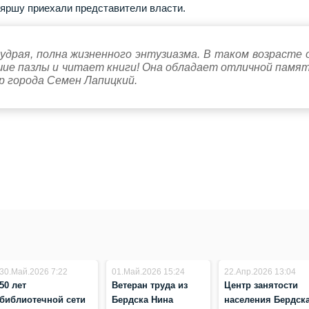
ляршу приехали представители власти.
драя, полна жизненного энтузиазма. В таком возрасте 
шие пазлы и читает книги! Она обладает отличной памя
р города Семен Лапицкий.
30.Май.2026 7:22
01.Май.2026 15:24
22.Апр.2026 13:04
50 лет
Ветеран труда из
Центр занятости
библиотечной сети
Бердска Нина
населения Бердск