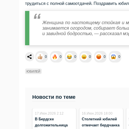
трудиться с полной самоотдачей. Поздравить юби
Женщина по настоящему стойкая и му
занимается огородом, собирает боль
и завидной бодростью, — рассказал мэ
0
0
0
0
0
0
ЮБИЛЕЙ
Новости по теме
17.Июн.2026 2:12
16.Июн.2026 18:00
В Бердске
Столетний юбилей
долгожительница
отмечает бердчанка