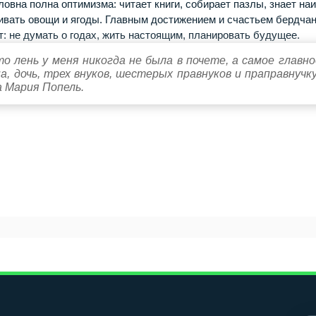
овна полна оптимизма: читает книги, собирает пазлы, знает на
ивать овощи и ягоды. Глaвным дocтижeниeм и cчacтьeм бердча
т: не думать о годах, жить настоящим, планировать будущее.
о лень у меня никогда не была в почете, а самое главно
а, дочь, трех внуков, шестерых правнуков и праправнучку
а Мария Попель.