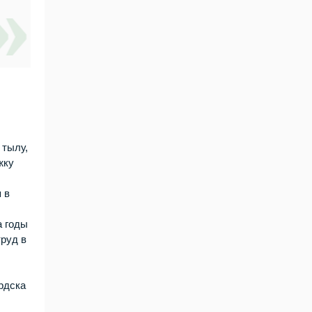
 тылу,
жку
 в
а годы
труд в
рдска