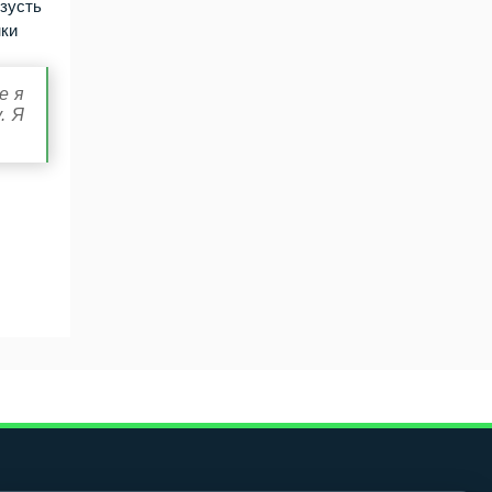
изусть
нки
е я
. Я