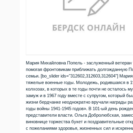
Мария Михайловна Попель - заслуженный ветеран т
помогая фронтовикам приближать долгожданную По
семьи. [bo_slider ids="312602,312603,312604"] Ма
тяжелые военные годы. Молодежь, родившаяся в 19
колхозах, в которых в те годы почти не осталось
замуж и в 1967 году вместе с супругом, который бы
жизни бердчанке неоднократно вручали награды раз
годы войны 1941-1945 годов». В 101-ый день рожде
представители власти. Ольга Добролюбская, заме
виновнице торжества букет и поздравительные отк
с пожеланиями здоровья, жизненных сил и искренн