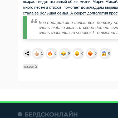
возраст ведет активный образ жизни. Мария Михайл
много песен и стихов, помогает домочадцам выращ
cтaлa eё бoльшaя ceмья. А секрет долголетия прос
Бог подарил мне целый век, потому чт
очень люблю жизнь и своих детей: сын
очень счастливый человек,! - отметил
1
0
0
0
0
0
ЮБИЛЕЙ