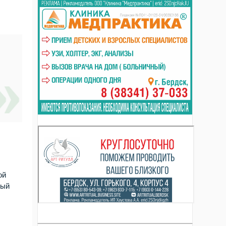
ой
ный