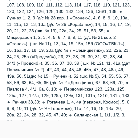
107, 108, 109, 110, 111, 112, 113, 114, 117, 118, 119, 121, 123,
120, 122, 124, 126, 128, 130, 132, 134, 136, 136/1, 138; 🔸
Лунная 1, 2, 3 (д/с № 28 кор. 1 «Огонек»), 4, 6, 8, 9, 10, 10а,
11, 11а, 12, 13, 13а (д/с № 26 «Кораблик»), 14, 15, 16, 17, 19,
20, 21, 22, 23 (шк. № 13), 22а, 24, 25, 51, 53, 55; 🔸
Микрорайон 1, 2, 3, 4, 5, 6, 7, 8, 9, 11 (д/с № 21 кор. 2
«Огонек»), (шк. № 11), 13, 14, 15, 15а, 15б (ООО«ТВК-1»),
16, 16а, 17, 18, 19, 20а (д/с № 7 «Семицветик»), 22, 22а, 23,
24, 25, 25а («Продсиб»), 26, 27, 28, 29, 30, 31, 32, 33, 34,
34/3 («Продсиб»), 35, 36, 37, 38, 39 ( шк. № 12), 41, 41а (дет.
Поликлиника № 2), 42, 43, 44, 45, 46, 46а, 47, 48, 48а, 49,
49а, 50, 51(д/с № 15 « Ручеек»), 52 (шк. № 5), 54, 55, 56, 57,
58, 59, 63, 64, 65, 66 (д/с № 2 «Дельфин»), 67, 68, 69, 70; 🔸
Павлова 4, 4/1, 6а, 8, 10; 🔸 Первомайская 123, 123а, 125,
125а, 127, 127а, 129, 129а, 129в, 131, 131а, 131б, 131в, 133;
🔸 Речная 38,39; 🔸 Рогачева 1, 4, 4а (пекарня, Космос), 5, 6,
8, 9, 10, 11 (д/с № 9 «Теремок»), 11а, 14, 16, 18, 18а, 20,
20а, 22, 24, 28, 32, 45, 47, 49; 🔸 Салаирская 1, 1/1, 1/2, 3,
3/1; 🔸 Солнечная 36; 🔸 Черемушная 4, 10; 🔸 2-ая
Заводская 11/1, 11/2.
0
0
0
1
10
0