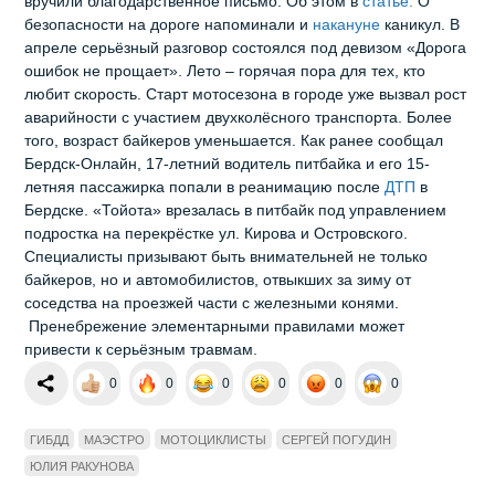
вручили благодарственное письмо. Об этом в
статье.
О
безопасности на дороге напоминали и
накануне
каникул. В
апреле серьёзный разговор состоялся под девизом «Дорога
ошибок не прощает». Лето – горячая пора для тех, кто
любит скорость. Старт мотосезона в городе уже вызвал рост
аварийности с участием двухколёсного транспорта. Более
того, возраст байкеров уменьшается. Как ранее сообщал
Бердск-Онлайн, 17-летний водитель питбайка и его 15-
летняя пассажирка попали в реанимацию после
ДТП
в
Бердске. «Тойота» врезалась в питбайк под управлением
подростка на перекрёстке ул. Кирова и Островского.
Специалисты призывают быть внимательней не только
байкеров, но и автомобилистов, отвыкших за зиму от
соседства на проезжей части с железными конями.
Пренебрежение элементарными правилами может
привести к серьёзным травмам.
0
0
0
0
0
0
ГИБДД
МАЭСТРО
МОТОЦИКЛИСТЫ
СЕРГЕЙ ПОГУДИН
ЮЛИЯ РАКУНОВА