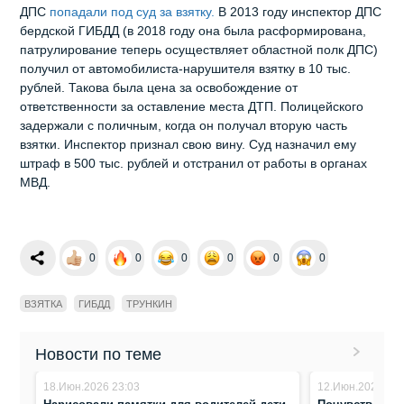
ДПС
попадали под суд за взятку.
В 2013 году инспектор ДПС
бердской ГИБДД (в 2018 году она была расформирована,
патрулирование теперь осуществляет областной полк ДПС)
получил от автомобилиста-нарушителя взятку в 10 тыс.
рублей. Такова была цена за освобождение от
ответственности за оставление места ДТП. Полицейского
задержали с поличным, когда он получал вторую часть
взятки. Инспектор признал свою вину. Суд назначил ему
штраф в 500 тыс. рублей и отстранил от работы в органах
МВД.
0
0
0
0
0
0
ВЗЯТКА
ГИБДД
ТРУНКИН
Новости по теме
18.Июн.2026 23:03
12.Июн.2026 0:0