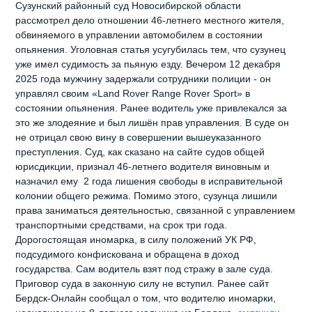
Сузунский районный суд Новосибирской области
рассмотрел дело отношении 46-летнего местного жителя,
обвиняемого в управлении автомобилем в состоянии
опьянения. Уголовная статья усугубилась тем, что сузунец
уже имел судимость за пьяную езду. Вечером 12 декабря
2025 года мужчину задержали сотрудники полиции - он
управлял своим «Land Rover Range Rover Sport» в
состоянии опьянения. Ранее водитель уже привлекался за
это же злодеяние и был лишён прав управления. В суде он
не отрицал свою вину в совершении вышеуказанного
преступления. Суд, как сказано на сайте судов общей
юрисдикции, признал 46-летнего водителя виновным и
назначил ему 2 года лишения свободы в исправительной
колонии общего режима. Помимо этого, сузунца лишили
права заниматься деятельностью, связанной с управлением
транспортными средствами, на срок три года.
Дорогостоящая иномарка, в силу положений УК РФ,
подсудимого конфискована и обращена в доход
государства. Сам водитель взят под стражу в зале суда.
Приговор суда в законную силу не вступил. Ранее сайт
Бердск-Онлайн сообщал о том, что водителю иномарки,