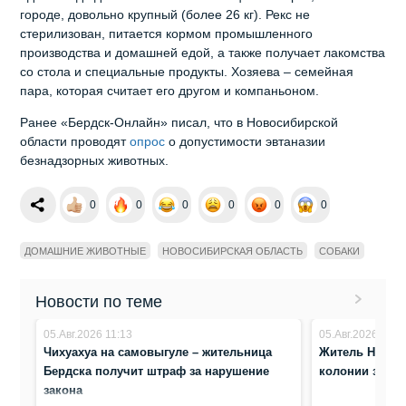
городе, довольно крупный (более 26 кг). Рекс не
стерилизован, питается кормом промышленного
производства и домашней едой, а также получает лакомства
со стола и специальные продукты. Хозяева – семейная
пара, которая считает его другом и компаньоном.
Ранее «Бердск-Онлайн» писал, что в Новосибирской
области проводят
опрос
о допустимости эвтаназии
безнадзорных животных.
0
0
0
0
0
0
ДОМАШНИЕ ЖИВОТНЫЕ
НОВОСИБИРСКАЯ ОБЛАСТЬ
СОБАКИ
Новости по теме
05.Авг.2026 11:13
05.Авг.2026 8:23
Чихуахуа на самовыгуле – жительница
Житель Новос
Бердска получит штраф за нарушение
колонии за по
закона