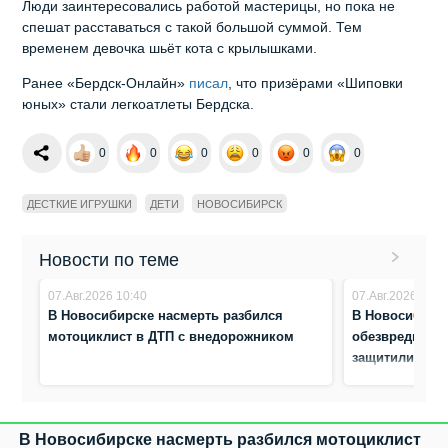
Люди заинтересовались работой мастерицы, но пока не
спешат расставаться с такой большой суммой. Тем
временем девочка шьёт кота с крылышками.
Ранее «Бердск-Онлайн»
писал
, что призёрами «Шиповки
юных» стали легкоатлеты Бердска.
0
0
0
0
0
0
ДЕСТКИЕ ИГРУШКИ
ДЕТИ
НОВОСИБИРСК
Новости по теме
07.Авг.2026 10:40
07.Авг.2026 10:3
В Новосибирске насмерть разбился
В Новосибирс
мотоциклист в ДТП с внедорожником
обезвредили а
защитили жен
В Новосибирске насмерть разбился мотоциклист