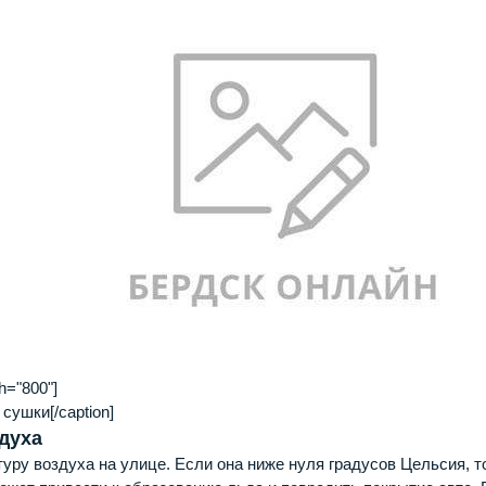
h="800"]
сушки[/caption]
духа
уру воздуха на улице. Если она ниже нуля градусов Цельсия, т