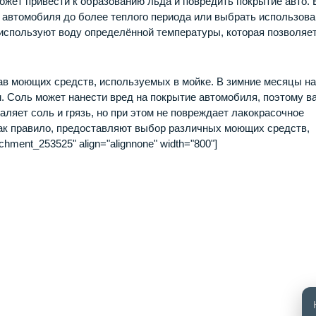
ожет привести к образованию льда и повредить покрытие авто.
 автомобиля до более теплого периода или выбрать использов
 используют воду определённой температуры, которая позволяе
ав моющих средств, используемых в мойке. В зимние месяцы н
. Соль может нанести вред на покрытие автомобиля, поэтому в
ляет соль и грязь, но при этом не повреждает лакокрасочное
ак правило, предоставляют выбор различных моющих средств,
hment_253525" align="alignnone" width="800"]