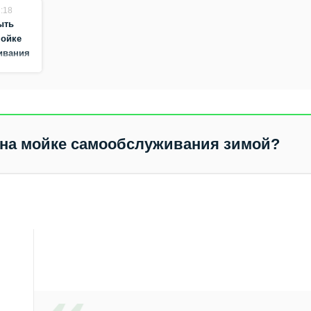
:18
ыть
мойке
ивания
на мойке самообслуживания зимой?