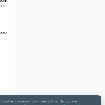
 Если
ание
т
а
ажно
На сайте используются cookie-файлы. Продолжая