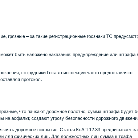
ие, грязные – за такие регистрационные госзнаки ТС предусмот
р» может быть наложено наказание: предупреждение или штрафа 
грязнения, сотрудники Госавтоинспекции часто предоставляют
составляя протокол.
 грязные, что пачкают дорожное полотно, сумма штрафа будет 
ны на асфальт, создают угрозу безопасности дорожного движени
язнять дорожное покрытие. Статья КоАП 12.33 предписывает за
ей для физических лиц. Для должностных лиц сумма штрафа