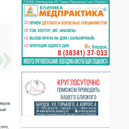
меров
рой
сего,