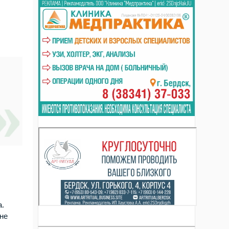
а.
не