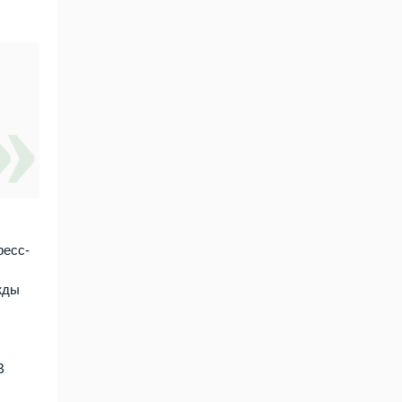
ресс-
жды
х
В