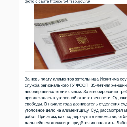
фото с сайта https://r54.fssp.gov.ru/
За невыплату алиментов жительница Искитима осу
служба регионального ГУ ФССП. 35-летняя женщина
несовершеннолетним сыном. За игнорирование тре
привлекалась к уголовной ответственности. Однако
свободы. В начале года дознаватель отделения су
уголовное дело на алиментщицу. Суд рассмотрел м
работ. При этом, как подчеркнули в ведомстве, от
дальнейшем должнице придётся их оплатить. Либо