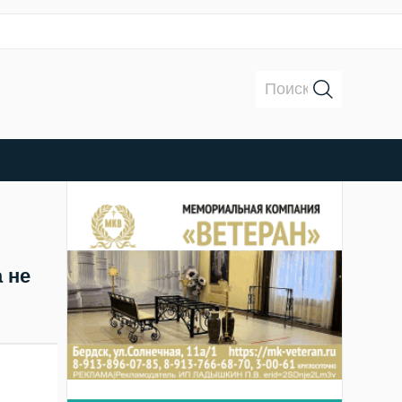
Поиск:
 не