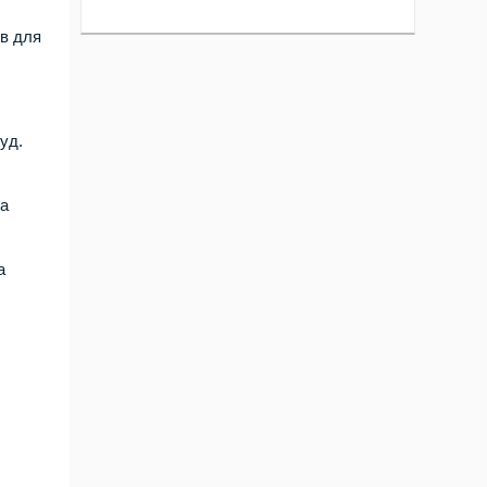
в для
уд.
ла
а