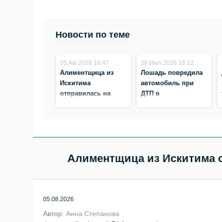
Новости по теме
05.Авг.2026 16:47
28.Июл.2026 16:12
Алиментщица из
Лошадь повредила
Искитима
автомобиль при
отправилась на
ДТП в
принудительные
Новосибирской
работы
области
Алиментщица из Искитима 
05.08.2026
Автор:
Анна Степанова