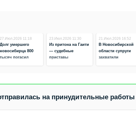
27.Июл.2026 11:18
23.Июл.2026 11:30
21.Июл.2026 16:52
Долг умершего
Из притона на Гаити
В Новосибирской
новосибирца 800
— судебные
области супруги
тысяч погасил
приставы
захватили
родственник ради
Новосибирска
соседскую землю 
наследства
выдворили
вывели слив из
нелегала
бани
отправилась на принудительные работы