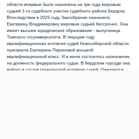
области впервые была назначена на три года мировым
судьей 1-го судебного участка судебного района Бердска.
Впоследствии в 2025 году Заксобрание назначило
Екатерину Владимировну мировым судьей бессрочно. Она
имеет высшее юридическое образование - выпускница
Томского госуниверситета. В текущем году
квалификационная коллегия судей Новосибирской области
присвоила Екатерине Париновой восьмой
квалификационный класс. И в июне состоялось назначение
на должность федерального судьи. В бердском горсуде она
войдет в состав гражданской коллегии судей. Ожидается,
что первый рабочий день в федеральном суде Бердска у
судьи Екатерины Владимировны Париновой будет 15 июня.
Кроме того, тем же Указом назначены судья Татарского
районного суда Запруднева Лариса Юрьевна и судья
Чулымского районного суда Манаков Евгений
Александрович.
0
0
1
0
0
1
БЕРДСКИЙ СУД