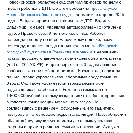
Новосибирский областной суд смягчил приговор по делу о
гибели ребёнка в ДТП. Об этом сообщила
пресс-служба
Новосибирского областного суда
. напомним, в апреле 2025
года в Бердске произошло трагическое ДТП. Водитель
Владимир Романов, управляя автомобилем «Тойота Ленд
Крузер Прадо», сбил 8‑летнего мальчика. Ребёнок
переходил дорогу по нерегулируемому пешеходному
переходу, а после наезда скончался на месте.
Бердский
городской суд признал Романова виновным
в нарушении
правил дорожного движения, повлёкшем смерть человека
(ч. 3 ст. 264 УК РФ), и приговорил его к 3 годам лишения
свободы в колонии общего режима. Кроме того, водителя
лишили права управлять транспортными средствами на
3 года. Суд также удовлетворил гражданские иски
родственников погибшего: с Романова взыскали по
1 500 000 рублей в пользу каждого из четырёх потерпевших
в качестве компенсации морального вреда. Не
согласившись с решением, осуждённый, его защитник,
прокурор и потерпевшие подали апелляции. Новосибирский
областной суд изучил материалы дела, выслушал все
стороны и принял решение смягчить наказание. Суд учёл,
что сразу после аварии Романов оказал какую‑то помощь