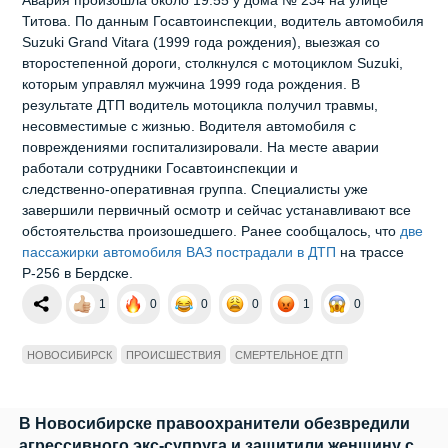
Титова. По данным Госавтоинспекции, водитель автомобиля
Suzuki Grand Vitara (1999 года рождения), выезжая со
второстепенной дороги, столкнулся с мотоциклом Suzuki,
которым управлял мужчина 1999 года рождения. В
результате ДТП водитель мотоцикла получил травмы,
несовместимые с жизнью. Водителя автомобиля с
повреждениями госпитализировали. На месте аварии
работали сотрудники Госавтоинспекции и
следственно‑оперативная группа. Специалисты уже
завершили первичный осмотр и сейчас устанавливают все
обстоятельства произошедшего. Ранее сообщалось, что
две
пассажирки автомобиля ВАЗ пострадали в ДТП
на трассе
Р-256 в Бердске.
1
0
0
0
1
0
НОВОСИБИРСК
ПРОИСШЕСТВИЯ
СМЕРТЕЛЬНОЕ ДТП
В Новосибирске правоохранители обезвредили
агрессивного экс‑супруга и защитили женщину с