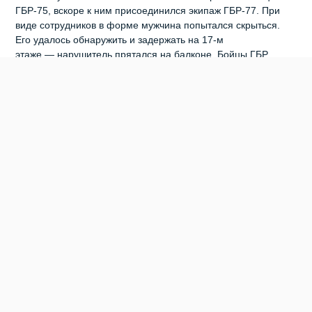
ГБР‑75, вскоре к ним присоединился экипаж ГБР‑77. При
виде сотрудников в форме мужчина попытался скрыться.
Его удалось обнаружить и задержать на 17‑м
этаже — нарушитель прятался на балконе. Бойцы ГБР
передали задержанного прибывшему на место
полицейскому автопатрулю. Теперь мужчине предстоит
ответить перед законом не только за грубое нарушение
общественного порядка в жилом доме, но и за причинённый
материальный ущерб: в ходе дебоша он сломал дверь и
оторвал с неё металлическую ручку. Ранее сообщалось, что
угрожали выстрелить в голову женщины
участники ДТП в
Новосибирске.
0
0
0
0
0
0
НОВОСИБИРСК
ПРОИСШЕСТВИЯ