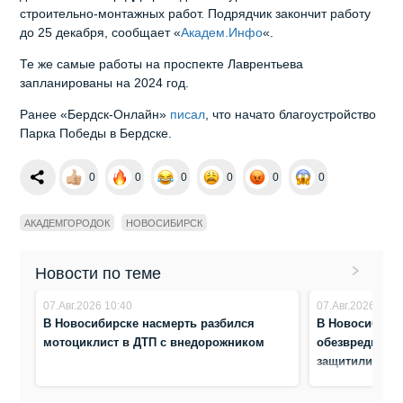
строительно-монтажных работ. Подрядчик закончит работу
до 25 декабря, сообщает «
Академ.Инфо
«.
Те же самые работы на проспекте Лаврентьева
запланированы на 2024 год.
Ранее «Бердск-Онлайн»
писал
, что начато благоустройство
Парка Победы в Бердске.
0
0
0
0
0
0
АКАДЕМГОРОДОК
НОВОСИБИРСК
Новости по теме
07.Авг.2026 10:40
07.Авг.2026 10:3
В Новосибирске насмерть разбился
В Новосибирс
мотоциклист в ДТП с внедорожником
обезвредили а
защитили жен