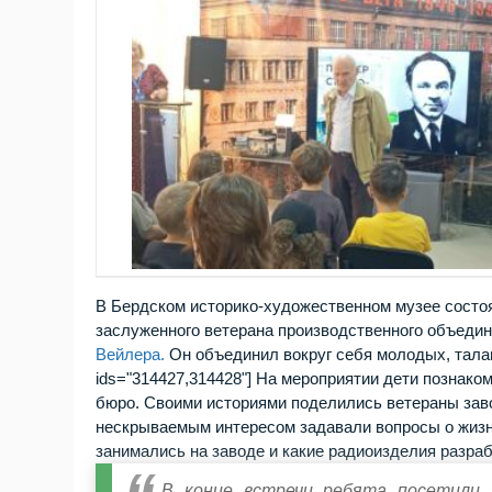
В Бердском историко-художественном музее состо
заслуженного ветерана производственного объеди
Вейлера.
Он объединил вокруг себя молодых, талан
ids="314427,314428"] На мероприятии дети познако
бюро. Своими историями поделились ветераны зав
нескрываемым интересом задавали вопросы о жизни
занимались на заводе и какие радиоизделия разра
В конце встречи ребята посетили э