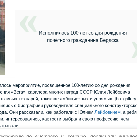
Исполнилось 100 лет со дня рождения
почётного гражданина Бердска
ялось мероприятие, посвящённое 100-летию со дня рождения
нения «Вега», кавалера многих наград СССР Юлия Лейбовича
тливых технарей, таких же амбициозных и упрямых. [bo_gallery
мились с биографией руководителя специального конструкторск
ода. Они рассказали, как работали с Юлием
Лейбовичем
, а ребя
, интересовались, как гости выбрали свою профессию, чем
батывали.
кскурсию по выставке и, конечно, послушали винило