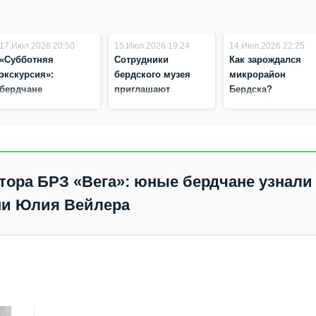
17.Июл.2026 20:50
15.Июл.2026 19:24
14.Июл.2026 22:25
«Субботняя
Сотрудники
Как зарождался
экскурсия»:
бердского музея
микрорайон
бердчане
приглашают
Бердска?
познакомятся с
окунуться в детство
историей,
начавшейся с
«Рекорда»
ктора БРЗ «Вега»: юные бердчане узнали
и Юлия Вейлера