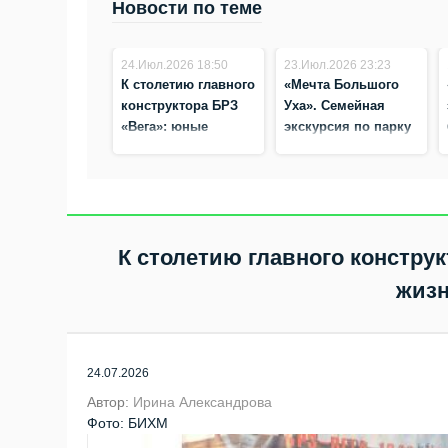
Новости по теме
24.Июл.2026 18:50
23.Июл.2026 23:23
К столетию главного
«Мечта Большого
конструктора БРЗ
Уха». Семейная
«Вега»: юные
экскурсия по парку
бердчане узнали о
пройдёт в Бердске
жизни Юлия
Вейлера
К столетию главного констру
жизн
24.07.2026
Автор:
Ирина Александрова
Фото: БИХМ