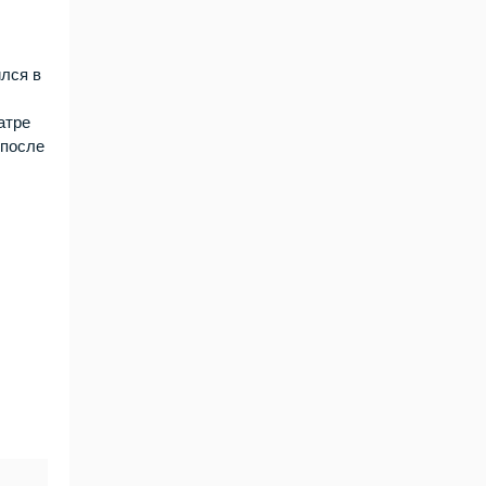
ился в
атре
 после