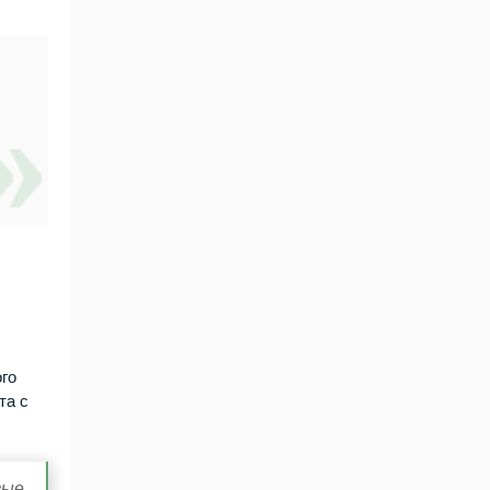
ого
та с
вые