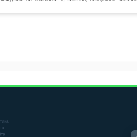
тика
та
йта