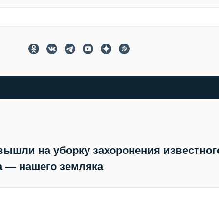
вышли на уборку захоронения известног
а — нашего земляка