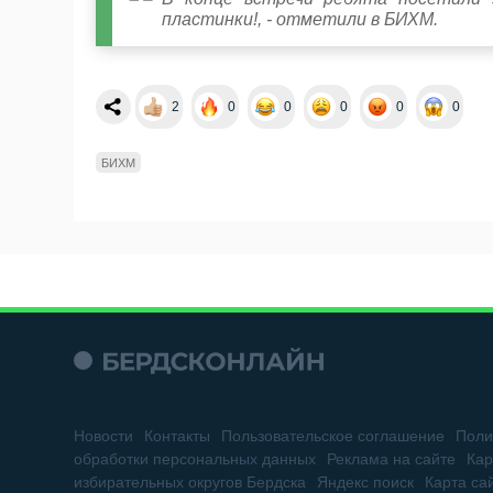
пластинки!, - отметили в БИХМ.
2
0
0
0
0
0
БИХМ
Новости
Контакты
Пользовательское соглашение
Поли
обработки персональных данных
Реклама на сайте
Кар
избирательных округов Бердска
Яндекс поиск
Карта са