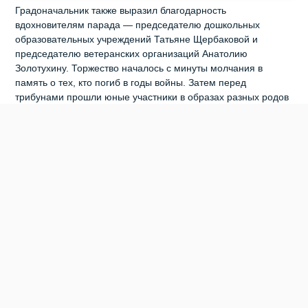
Градоначальник также выразил благодарность
вдохновителям парада — председателю дошкольных
образовательных учреждений Татьяне Щербаковой и
председателю ветеранских организаций Анатолию
Золотухину. Торжество началось с минуты молчания в
память о тех, кто погиб в годы войны. Затем перед
трибунами прошли юные участники в образах разных родов
войск: десантники, пехотинцы, взвод военно‑медицинской
службы, расчёты подводных сил ВМФ, представители
пограничных войск, танкисты и лётчики — «соколы» военной
авиации. Следом на площади появилась впечатляющая
механизированная колонна: более 30 макетов боевой
техники — как времён Великой Отечественной войны, так и
современных образцов, стоящих на вооружении Российской
армии. Зрители увидели легендарные «Катюши» и танки
Т‑34, модели кораблей и самолётов, БМП,
бронетранспортёры и вертолёты МИ‑24. Колонну замыкали
полевые кухни, незаменимые в боевых условиях, и макет
«Поезда Победы» — уникального передвижного музея.
Парад завершился торжественной церемонией возложения
цветов к Вечному огню. Ранее сообщалось, что в Бердске