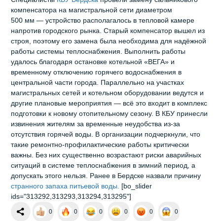
компенсатора на магистральной сети диаметром
500 мм — устройство располагалось в тепловой камере
напротив городского рынка. Старый компенсатор вышел из
строя, поэтому его замена была необходима для надёжной
работы системы теплоснабжения. Выполнить работы
удалось благодаря остановке котельной «ВЕГА» и
временному отключению горячего водоснабжения в
центральной части города. Параллельно на участках
магистральных сетей и котельном оборудовании ведутся и
другие плановые мероприятия — всё это входит в комплекс
подготовки к новому отопительному сезону. В КБУ принесли
извинения жителям за временные неудобства из‑за
отсутствия горячей воды. В организации подчеркнули, что
такие ремонтно‑профилактические работы критически
важны. Без них существенно возрастают риски аварийных
ситуаций в системе теплоснабжения в зимний период, а
допускать этого нельзя. Ранее в Бердске назвали причину
странного запаха питьевой воды.
[bo_slider
ids="313292,313293,313294,313295"]
0
0
0
0
0
0