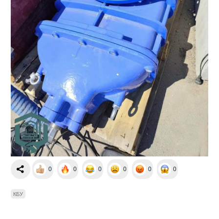
0
0
0
0
0
0
КБУ