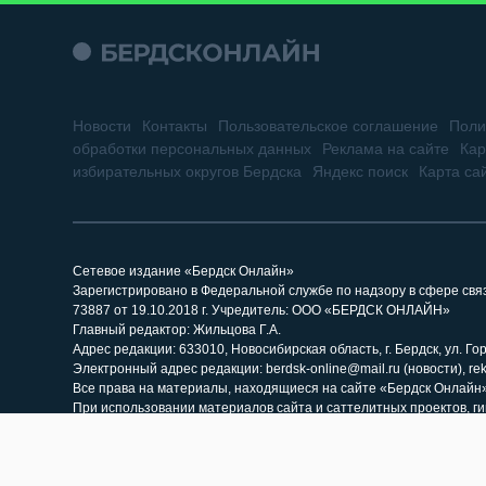
Новости
Контакты
Пользовательское соглашение
Поли
обработки персональных данных
Реклама на сайте
Кар
избирательных округов Бердска
Яндекс поиск
Карта са
Сетевое издание «Бердск Онлайн»
Зарегистрировано в Федеральной службе по надзору в сфере св
73887 от 19.10.2018 г. Учредитель: ООО «БЕРДСК ОНЛАЙН»
Главный редактор: Жильцова Г.А.
Адрес редакции: 633010, Новосибирская область, г. Бердск, ул. Горь
Электронный адрес редакции: berdsk-online@mail.ru (новости), re
Все права на материалы, находящиеся на сайте «Бердск Онлайн»,
При использовании материалов сайта и саттелитных проектов, г
материалов, размещенных на сайте «Бердск Онлайн». Гиперссыл
«Бердск Онлайн» как источник заимствования.