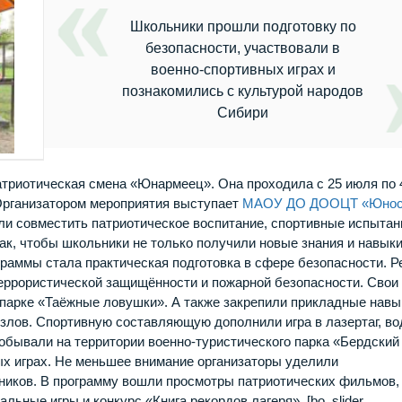
Школьники прошли подготовку по
безопасности, участвовали в
военно‑спортивных играх и
познакомились с культурой народов
Сибири
атриотическая смена «Юнармеец». Она проходила с 25 июля по 
 Организатором мероприятия выступает
МАОУ ДО ДООЦТ «Юнос
и совместить патриотическое воспитание, спортивные испытан
к, чтобы школьники не только получили новые знания и навыки,
граммы стала практическая подготовка в сфере безопасности. Р
террористической защищённости и пожарной безопасности. Свои
 парке «Таёжные ловушки». А также закрепили прикладные навы
 узлов. Спортивную составляющую дополнили игра в лазертаг, в
побывали на территории военно‑туристического парка «Бердский
ных играх. Не меньшее внимание организаторы уделили
ников. В программу вошли просмотры патриотических фильмов,
альные игры и конкурс «Книга рекордов лагеря». [bo_slider