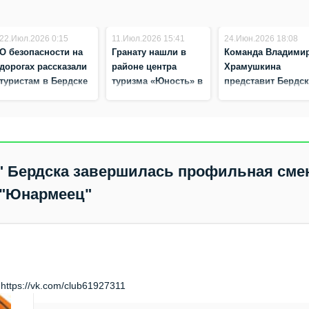
22.Июл.2026 0:15
11.Июл.2026 15:41
24.Июн.2026 18:08
О безопасности на
Гранату нашли в
Команда Владими
дорогах рассказали
районе центра
Храмушкина
туристам в Бердске
туризма «Юность» в
представит Бердс
Бердске
на региональном
этапе «Семейной
Зарницы»
" Бердска завершилась профильная сме
"Юнармеец"
ttps://vk.com/club61927311