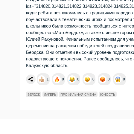
ids="314820,314821,314822,314823,314824,314825,3
код»: ребята познакомились с традициями народов 
поучаствовали в тематических играх и посмотрели 
школьников была возможность пообщаться с интер
сообщества «МотоБердск», а также с инспектором 
Юлией Ракуновой. Финальным испытанием для учас
церемонии награждения победителей поздравили с
Бердска. Они отметили высокий уровень подготовк
подрастающего поколения. Ранее сообщалось, что
Калужскую область.
1
0
0
0
0
0
БЕРДСК
ЛАГЕРЬ
ПРОФИЛЬНАЯ СМЕНА
ЮНОСТЬ