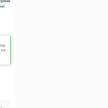
формам
нах
етр
 на