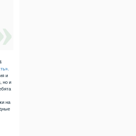
4
ть».
ия и
 но и
ебята
ки на
одные