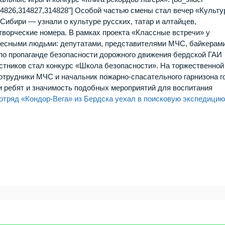
14826,314827,314828"] Особой частью смены стал вечер «Культ
Сибири — узнали о культуре русских, татар и алтайцев,
творческие номера. В рамках проекта «Классные встречи» у
есными людьми: депутатами, представителями МЧС, байкерами
по пропаганде безопасности дорожного движения бердской ГАИ
тников стал конкурс «Школа безопасности». На торжественной
отрудники МЧС и начальник пожарно‑спасательного гарнизона г
и ребят и значимость подобных мероприятий для воспитания
отряд «Кондор‑Вега» из Бердска уехал в поисковую экспедици