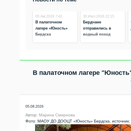
05.Авг.2026 7:42
30.Июл.2026 22:15
В палаточном
Бердчане
лагере «Юность»
отправились в
Бердска
водный поход
завершилась
профильная смена
«Юнармеец»
В палаточном лагере "Юность
05.08.2026
Автор:
Марина Смирнова
Фото: МАОУ ДО ДООЦТ «Юность» Бердска, источник: h