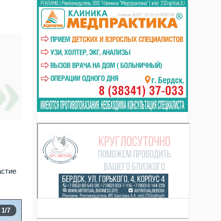
астие
1
/7