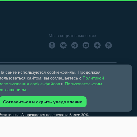
Мы в социальных сетях
На сайте используются cookie-файлы. Продолжая
пользоваться сайтом, вы соглашаетесь с
Политикой
18+
Свидетельство о регистрации СМИ ЭЛ № ФС 77 –
использования cookie-файлов
и
Пользовательским
соглашением
.
Согласиться и скрыть уведомление
ком праве и смежных правах.
обязательна. Запрещается перепечатка более 30%
зрешено при указании автора фото и ссылки на