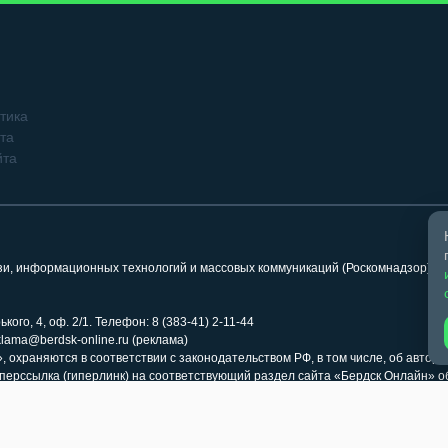
тика
та
йта
язи, информационных технологий и массовых коммуникаций (Роскомнадзор). 
кого, 4, оф. 2/1. Телефон: 8 (383-41) 2-11-44
klama@berdsk-online.ru (реклама)
 охраняются в соответствии с законодательством РФ, в том числе, об авторс
иперссылка (гиперлинк) на соответствующий раздел сайта «Бердск Онлайн» 
ка на страницу заимствования обязательна. Использование медиафайлов ра