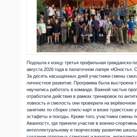
Подошла к концу третья профильная гражданско‑п
августа 2026 года в палаточном лагере «Юность».
За десять насыщенных дней участники смены смогл
личностное развитие. Программа была выстроена та
научились работать в команде. Важной частью про
отработали действия в рамках тренировок по анти
ловкость и смелость они проверили на верёвочном
занятиях по сборке спилс‑карт и вязке туристских
эстафеты и походы. Кроме того, участники смены 
Аванпост», где приняли участие в военно‑спортив
интеллектуальному и творческому развитию школь
создание отрядных стенгазет и визиток, интеллекту