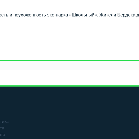
ость и неухоженность эко-парка «Школьный». Жители Бердска 
тика
та
йта