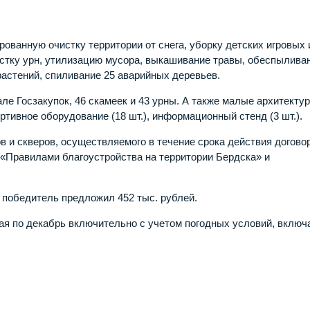
ованную очистку территории от снега, уборку детских игровых 
истку урн, утилизацию мусора, выкашивание травы, обеспылива
растений, спиливание 25 аварийных деревьев.
але Госзакупок, 46 скамеек и 43 урны. А также малые архитекту
ртивное оборудование (18 шт.), информационный стенд (3 шт.).
 и скверов, осуществляемого в течение срока действия догово
«Правилами благоустройства на территории Бердска» и
 победитель предложил 452 тыс. рублей.
мая по декабрь включительно с учетом погодных условий, включ