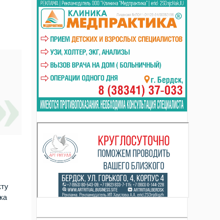
кту
ка