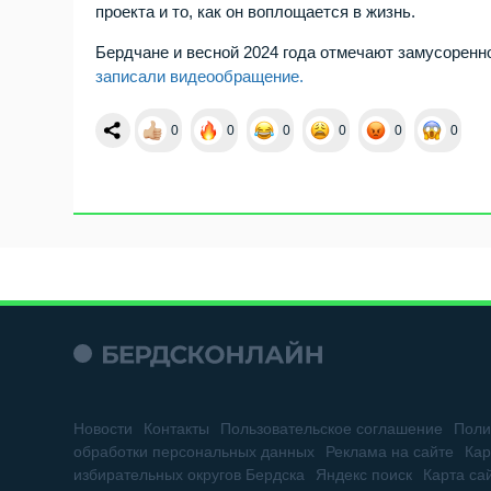
проекта и то, как он воплощается в жизнь.
Бердчане и весной 2024 года отмечают замусоренн
записали видеообращение.
0
0
0
0
0
0
Новости
Контакты
Пользовательское соглашение
Поли
обработки персональных данных
Реклама на сайте
Кар
избирательных округов Бердска
Яндекс поиск
Карта са