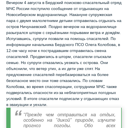
Вечером 4 августа в Бердский поисково-спасательный отряд
МЧС России поступило сообщение от отдыхающих на
Новосибирском водохранилище. Накануне супружеская
пара с двумя малолетними детьми отправилась отдыхать на
остров Ничунаевский. Поздно вечером на водохранилище
разыгрался шторм с серьёзными порывами ветра и дождём.
Испугавшись, супруги позвали на помощь спасателей. По
информации начальника Бердского ПСО Олега Колобова, в
12-ом часу ночи к пострадавшим отправилась смена
спасателей. Продвигаясь в шторм, спасатели отыскали
семью. Но супруги отказались уезжать с острова. Они
объяснили, что ветер утих, а их дети уже спят. На
предложение спасателей перебазироваться на более
безопасное место они тоже отказались. По словам
Колобова, во время спасоперации, сотрудники МЧС также
подвергались опасности из-за неблагоприятных погодных
условий. В итоге спасатели подписали у отдыхающих отказ
в эвакуации и уехали.
"Прежде чем отправиться на отдых,
особенно на "дикой" природе, изучите
прогноз погоды. Обо всех