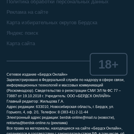
Политика обработки персональных данных
Реклама на сайте
Карта избирательных округов Бердска
Яндекс поиск
Карта сайта
18+
Сетевое издание «Бердск Онлайн»
Зарегистрировано в Федеральной службе по надзору в сфере связи,
информационных технологий и массовых коммуникаций
(Роскомнадзор). Свидетельство о регистрации СМИ ЭЛ № ФС 77 –
73887 от 19.10.2018 г. Учредитель: ООО «БЕРДСК ОНЛАЙН»
Главный редактор: Жильцова Г.А.
Адрес редакции: 633010, Новосибирская область, г. Бердск, ул.
Горького, 4, оф. 2/1. Телефон: 8 (383-41) 2-11-44
Электронный адрес редакции: berdsk-online@mail.ru (новости),
reklama@berdsk-online.ru (реклама)
Все права на материалы, находящиеся на сайте «Бердск Онлайн»,
охраняются в соответствии с законодательством РФ, в том числе, об