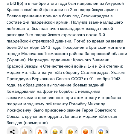
в ВКП(б) и в ноябре этого года был направлен из Амурской
Краснознамённой флотилии во 2-ю гвардейскую армию.
Боевое крещение принял в боях под Сталинградом в
составе 2-й гвардейской армии. Получив звание младшего
лейтенанта, был назначен командиром взвода пешей
разведки 9-го гвардейского стрелкового полка 3-й
гвардейской стрелковой дивизии. Погиб во время разведки
боем 10 октября 1943 года. Похоронен в братской могиле в
городе Молочанск Токмакского района Запорожской области
(Украина). Награжден орденами: Красного Знамени,
Красной Звезды и Отечественной войны 1-й и 2-й степени;
медалями: «За отвагу», «За оборону Сталинграда». Указом
Президиума Верховного Совета СССР от 01 ноября 1943
года, за образцовое выполнение боевых заданий
Командования на фронте борьбы с немецкими
захватчиками и проявленные при этом отвагу и геройство
гвардии младшему лейтенанту Рогачёву Михаилу
Иосифовичу было присвоено звание Героя Советского
Союза, с вручением ордена Ленина и медали «Золотая
Звезда» (посмертно).
0
0
0
0
1
0