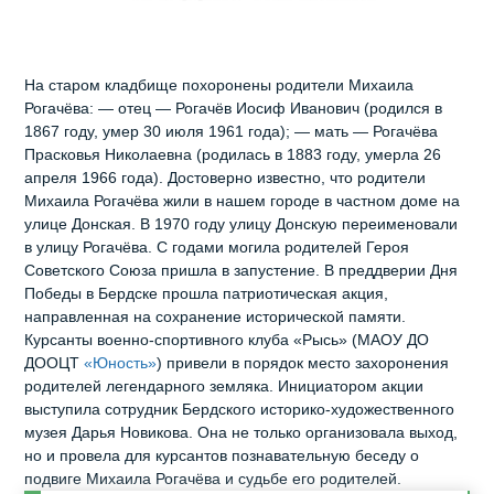
На старом кладбище похоронены родители Михаила
Рогачёва: — отец — Рогачёв Иосиф Иванович (родился в
1867 году, умер 30 июля 1961 года); — мать — Рогачёва
Прасковья Николаевна (родилась в 1883 году, умерла 26
апреля 1966 года). Достоверно известно, что родители
Михаила Рогачёва жили в нашем городе в частном доме на
улице Донская. В 1970 году улицу Донскую переименовали
в улицу Рогачёва. С годами могила родителей Героя
Советского Союза пришла в запустение. В преддверии Дня
Победы в Бердске прошла патриотическая акция,
направленная на сохранение исторической памяти.
Курсанты военно-спортивного клуба «Рысь» (МАОУ ДО
ДООЦТ
«Юность»
) привели в порядок место захоронения
родителей легендарного земляка. Инициатором акции
выступила сотрудник Бердского историко-художественного
музея Дарья Новикова. Она не только организовала выход,
но и провела для курсантов познавательную беседу о
подвиге Михаила Рогачёва и судьбе его родителей.